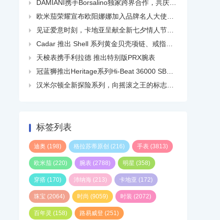
DAMIANI携手Borsalino独家跨界合作，共庆品牌百年华诞

欧米茄荣耀宣布欧阳娜娜加入品牌名人大使大家庭

见证爱意时刻，卡地亚呈献全新七夕情人节短片

Cadar 推出 Shell 系列黄金贝壳项链、戒指、耳环等

天梭表携手利拉德 推出特别版PRX腕表

冠蓝狮推出Heritage系列Hi-Beat 36000 SBGH345线上精品店独家白钢腕表

汉米尔顿全新探险系列，向摇滚之王的标志性热门单曲致敬

标签列表
迪奥
(198)
格拉苏蒂原创
(216)
手表
(3813)
欧米茄
(220)
腕表
(2788)
明星
(358)
穿搭
(170)
沛纳海
(213)
卡地亚
(172)
珠宝
(2064)
时尚
(9059)
时装
(2072)
百年灵
(158)
路易威登
(251)