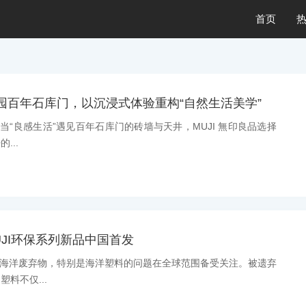
首页
张园百年石库门，以沉浸式体验重构“自然生活美学”
息：当“良感生活”遇见百年石库门的砖墙与天井，MUJI 無印良品选择
...
UJI环保系列新品中国首发
消息：海洋废弃物，特别是海洋塑料的问题在全球范围备受关注。被遗弃
料不仅...