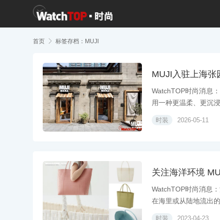
首页

标签存档：MUJI
MUJI入驻上海
WatchTOP时尚消
用一种更温柔、更沉浸的
时装
2026-05-11
关注海洋环境 M
WatchTOP时尚
在海里或从陆地流出的塑
时装
2023-04-23