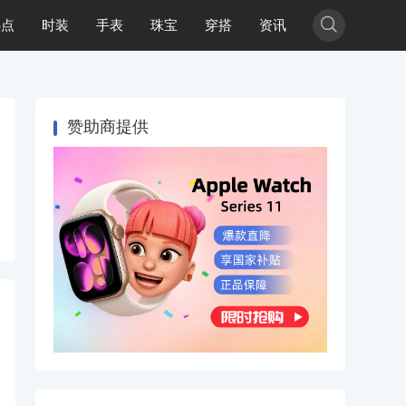

热点
时装
手表
珠宝
穿搭
资讯
赞助商提供