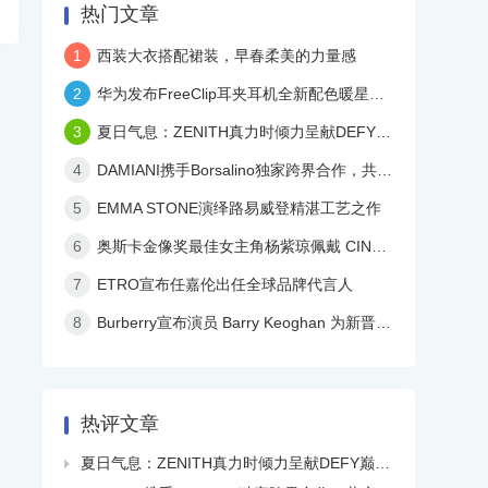
热门文章
1
西装大衣搭配裙装，早春柔美的力量感
2
华为发布FreeClip耳夹耳机全新配色暖星云，再度引领时尚潮流！
3
夏日气息：ZENITH真力时倾力呈献DEFY巅峰系列镂空天际腕表白色陶瓷款
4
DAMIANI携手Borsalino独家跨界合作，共庆品牌百年华诞
5
EMMA STONE演绎路易威登精湛工艺之作
6
奥斯卡金像奖最佳女主角杨紫琼佩戴 CINDY CHAO 艺术珠宝亮相颁奖典礼
7
ETRO宣布任嘉伦出任全球品牌代言人
8
Burberry宣布演员 Barry Keoghan 为新晋品牌大使
热评文章
夏日气息：ZENITH真力时倾力呈献DEFY巅峰系列镂空天际腕表白色陶瓷款
