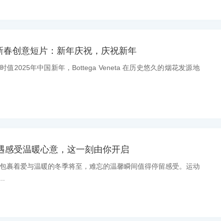
neta 新春创意短片：新年庆祝，庆祝新年
时值2025年中国新年，Bottega Veneta 在历史悠久的烟花发源地
甄选礼遇感受温暖心意，这一刻由你开启
消息：包裹着爱与温暖的冬季将至，难忘的温馨瞬间值得停留感受。运动
..