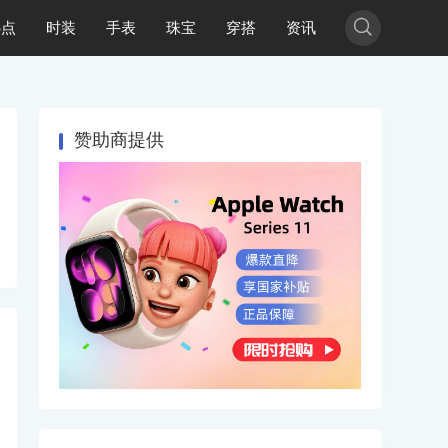

热点
时装
手表
珠宝
穿搭
资讯
赞助商提供