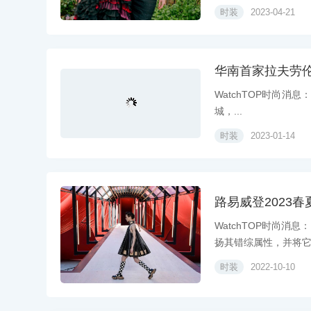
时装
2023-04-21
华南首家拉夫劳
WatchTOP时尚消息：
城，...
时装
2023-01-14
路易威登2023
WatchTOP时尚
扬其错综属性，并将它置
时装
2022-10-10