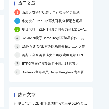
热门文章
1
西装大衣搭配裙装，早春柔美的力量感
2
华为发布FreeClip耳夹耳机全新配色暖星云，再度引领时尚潮流！
3
夏日气息：ZENITH真力时倾力呈献DEFY巅峰系列镂空天际腕表白色陶瓷款
4
DAMIANI携手Borsalino独家跨界合作，共庆品牌百年华诞
5
EMMA STONE演绎路易威登精湛工艺之作
6
奥斯卡金像奖最佳女主角杨紫琼佩戴 CINDY CHAO 艺术珠宝亮相颁奖典礼
7
ETRO宣布任嘉伦出任全球品牌代言人
8
Burberry宣布演员 Barry Keoghan 为新晋品牌大使
热评文章
夏日气息：ZENITH真力时倾力呈献DEFY巅峰系列镂空天际腕表白色陶瓷款
