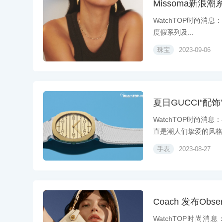
Missoma新
WatchTOP时尚消息：
度假系列及...
珠宝
2023-09-06
夏日GUCCI“配
WatchTOP时尚消
直是潮人们挚爱的风格之
手表
2023-08-27
Coach 发布Obse
WatchTOP时尚消