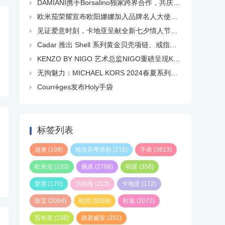
DAMIANI携手Borsalino独家跨界合作，共庆品牌百年华诞

欧米茄荣耀宣布欧阳娜娜加入品牌名人大使大家庭

见证爱意时刻，卡地亚呈献全新七夕情人节短片

Cadar 推出 Shell 系列黄金贝壳项链、戒指、耳环等

KENZO BY NIGO 艺术总监NIGO重磅呈现KENZO 2024春夏系列广告大片

无拘魅力：MICHAEL KORS 2024春夏系列广告大片正式发布

Courrèges发布Holy手袋

标签列表
迪奥
(198)
格拉苏蒂原创
(216)
手表
(3813)
欧米茄
(220)
腕表
(2788)
明星
(358)
穿搭
(170)
沛纳海
(213)
卡地亚
(172)
珠宝
(2064)
时尚
(9059)
时装
(2072)
百年灵
(158)
路易威登
(251)