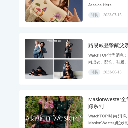
Jessica Hers...
时装
2023-07-15
路易威登挚献父
WatchTOP时尚
尚成衣、配饰、鞋履、香
时装
2023-06-13
MasionWest
踪系列
WatchTOP时
MasionWester,此次特