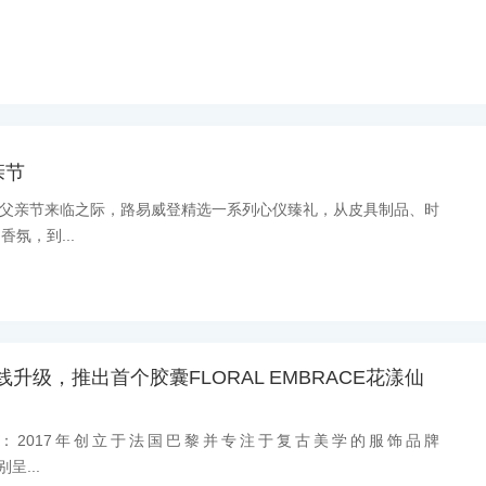
亲节
消息：父亲节来临之际，路易威登精选一系列心仪臻礼，从皮具制品、时
氛，到...
er全线升级，推出首个胶囊FLORAL EMBRACE花漾仙
尚消息：2017年创立于法国巴黎并专注于复古美学的服饰品牌
别呈...