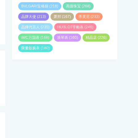
BVLGARI宝格丽
(218)
高级珠宝
(268)
品牌大使
(213)
萧邦
(167)
蒂芙尼
(233)
品牌代言人
(235)
HUBLOT宇舶表
(246)
IWC万国表
(168)
浪琴表
(160)
精品店
(226)
限量版腕表
(180)