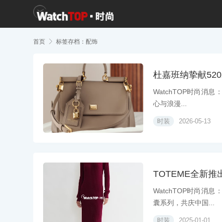
首页

标签存档：配饰
杜嘉班纳挚献52
WatchTOP时尚消息
心与浪漫...
时装
2026-05-13
TOTEME全新推
WatchTOP时尚消息
囊系列，共庆中国...
时装
2025-01-01