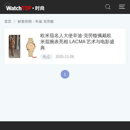


首页

标签存档：辛迪·克劳馥
欧米茄名人大使辛迪·克劳馥佩戴欧
米茄腕表亮相 LACMA 艺术与电影盛
典
热点
2025-11-06
1