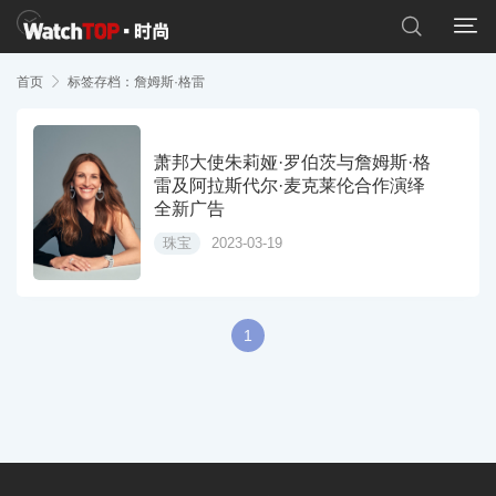


首页

标签存档：詹姆斯·格雷
萧邦大使朱莉娅·罗伯茨与詹姆斯·格
雷及阿拉斯代尔·麦克莱伦合作演绎
全新广告
珠宝
2023-03-19
1