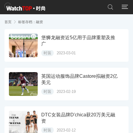


首页

标签存档：融资
堡狮龙融资近5亿用于品牌重塑及推
广
时装
2023-03-01
英国运动服饰品牌Castore拟融资2亿
美元
时装
2023-02-19
DTC女装品牌D'chica获20万美元融
资
时装
2023-02-12