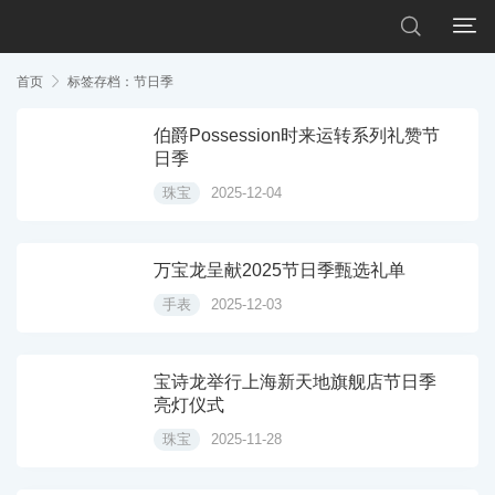


首页

标签存档：节日季
伯爵Possession时来运转系列礼赞节
日季
珠宝
2025-12-04
万宝龙呈献2025节日季甄选礼单
手表
2025-12-03
宝诗龙举行上海新天地旗舰店节日季
亮灯仪式
珠宝
2025-11-28