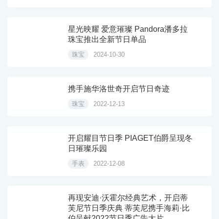
星光映耀 爱意璀璨 Pandora潘多拉
珠宝推出全新节日单品
珠宝
2024-10-30
携手施华洛世奇开启节日奇迹
珠宝
2022-12-13
开启耀目节日季 PIAGET伯爵呈现冬
日璀璨乐园
手表
2022-12-08
再现安迪·沃霍尔经典艺术，开启蒂
芙尼节日季庆典 蒂芙尼携手海莉·比
伯呈献2022节日季广告大片