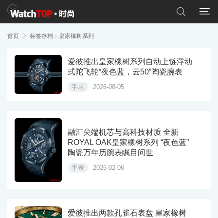


首页

标签存档：皇家橡树系列
爱彼推出皇家橡树系列自动上链浮动
式陀飞轮“夜色蓝，云50”陶瓷腕表
手表
2026-08-05
融汇尖端机芯与高科技材质 全新
ROYAL OAK皇家橡树系列 “夜色蓝”
陶瓷万年历腕表瞩目问世
手表
2026-02-06
爱彼推出两款孔雀石表盘 皇家橡树