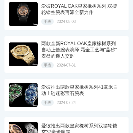
爱彼ROYAL OAK皇家橡树系列 双摆
轮镂空腕表再添全新力作
手表
2024-08-03
两款全新ROYAL OAK皇家橡树系列
自动上链腕表演绎 霜金工艺与“晶砂”
表盘的迷人交辉
手表
2024-07-31
爱彼推出两款皇家橡树系列41毫米自
动上链迷彩宝石腕表
手表
2024-07-24
爱彼推出两款皇家橡树系列双摆轮镂
空37毫米腕表