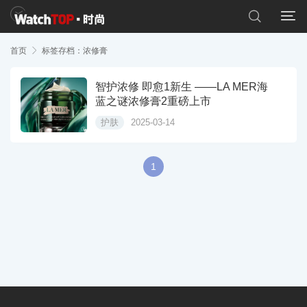


首页

标签存档：浓修膏
智护浓修 即愈1新生 ——LA MER海
蓝之谜浓修膏2重磅上市
护肤
2025-03-14
1