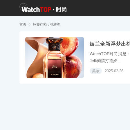
首页

标签存档：桃香型
娇兰全新浮梦出
WatchTOP时尚消
Jelk倾情打造娇...
美妆
2025-02-26