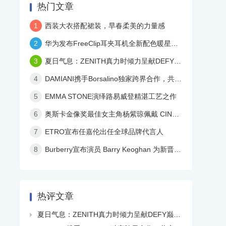
热门文章
1
西装大衣搭配裙装，早春柔美的力量感
2
华为发布FreeClip耳夹耳机全新配色暖星云，再度引领时尚潮流！
3
夏日气息：ZENITH真力时倾力呈献DEFY巅峰系列镂空天际腕表白色陶瓷款
4
DAMIANI携手Borsalino独家跨界合作，共庆品牌百年华诞
5
EMMA STONE演绎路易威登精湛工艺之作
6
奥斯卡金像奖最佳女主角杨紫琼佩戴 CINDY CHAO 艺术珠宝亮相颁奖典礼
7
ETRO宣布任嘉伦出任全球品牌代言人
8
Burberry宣布演员 Barry Keoghan 为新晋品牌大使
热评文章
夏日气息：ZENITH真力时倾力呈献DEFY巅峰系列镂空天际腕表白色陶瓷款
