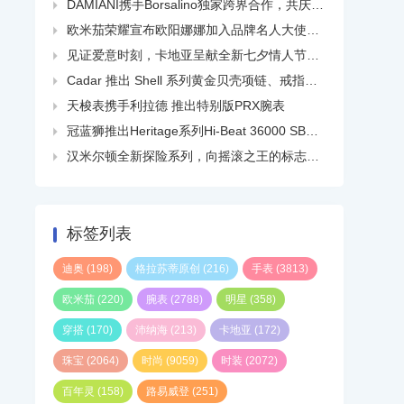
DAMIANI携手Borsalino独家跨界合作，共庆品牌百年华诞

欧米茄荣耀宣布欧阳娜娜加入品牌名人大使大家庭

见证爱意时刻，卡地亚呈献全新七夕情人节短片

Cadar 推出 Shell 系列黄金贝壳项链、戒指、耳环等

天梭表携手利拉德 推出特别版PRX腕表

冠蓝狮推出Heritage系列Hi-Beat 36000 SBGH345线上精品店独家白钢腕表

汉米尔顿全新探险系列，向摇滚之王的标志性热门单曲致敬

标签列表
迪奥
(198)
格拉苏蒂原创
(216)
手表
(3813)
欧米茄
(220)
腕表
(2788)
明星
(358)
穿搭
(170)
沛纳海
(213)
卡地亚
(172)
珠宝
(2064)
时尚
(9059)
时装
(2072)
百年灵
(158)
路易威登
(251)