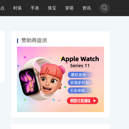

热点
时装
手表
珠宝
穿搭
资讯
赞助商提供