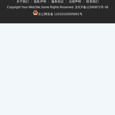
关于我们
隐私声明
服务协议
法律声明
联系我们
Copyright Your WebSite.Some Rights Reserved.
京ICP备11040872号-38
京公网安备 11010102005891号