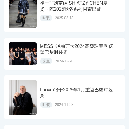
携手非遗苗绣 SHIATZY CHEN夏
姿・陈2025秋冬系列闪耀巴黎
时装
2025-03-13
MESSIKA梅西卡2024高级珠宝秀 闪
耀巴黎时装周
珠宝
2024-12-20
Lanvin将于2025年1月重返巴黎时装
周
时装
2024-11-28