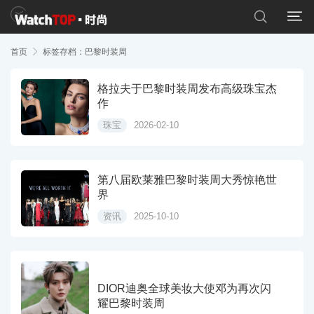


首页

标签存档：巴黎时装周
格拉夫于巴黎时装周发布高级珠宝杰
作
珠宝
2026-02-10
第八届欧莱雅巴黎时装周大秀惊艳世
界
资讯
2025-10-10
DIOR迪奥全球美妆大使邓为再次闪
耀巴黎时装周