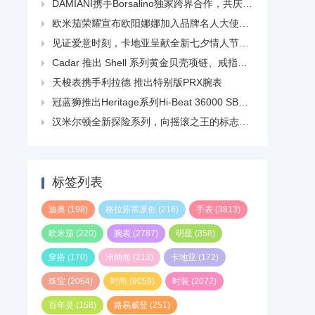
DAMIANI携手Borsalino独家跨界合作，共庆品牌百年华诞

欧米茄荣耀宣布欧阳娜娜加入品牌名人大使大家庭

见证爱意时刻，卡地亚呈献全新七夕情人节短片

Cadar 推出 Shell 系列黄金贝壳项链、戒指、耳环等

天梭表携手利拉德 推出特别版PRX腕表

冠蓝狮推出Heritage系列Hi-Beat 36000 SBGH345线上精品店独家白钢腕表

汉米尔顿全新探险系列，向摇滚之王的标志性热门单曲致敬

标签列表
迪奥
(198)
格拉苏蒂原创
(216)
手表
(3813)
欧米茄
(220)
腕表
(2787)
明星
(358)
穿搭
(170)
沛纳海
(213)
卡地亚
(172)
珠宝
(2064)
时尚
(9059)
时装
(2072)
百年灵
(158)
路易威登
(251)