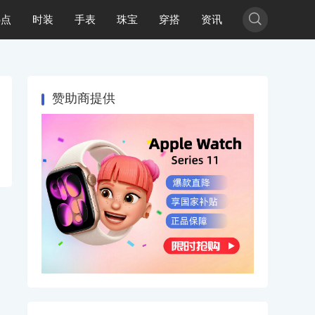

热点
时装
手表
珠宝
穿搭
资讯
赞助商提供