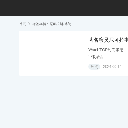
首页

标签存档：尼可拉斯·博朗
著名演员尼可拉
WatchTOP时尚消息：
业制表品...
热点
2024-09-14