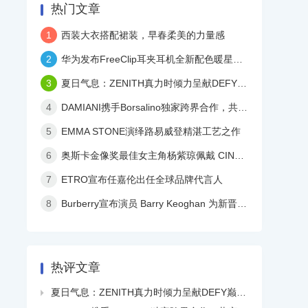
热门文章
1
西装大衣搭配裙装，早春柔美的力量感
2
华为发布FreeClip耳夹耳机全新配色暖星云，再度引领时尚潮流！
3
夏日气息：ZENITH真力时倾力呈献DEFY巅峰系列镂空天际腕表白色陶瓷款
4
DAMIANI携手Borsalino独家跨界合作，共庆品牌百年华诞
5
EMMA STONE演绎路易威登精湛工艺之作
6
奥斯卡金像奖最佳女主角杨紫琼佩戴 CINDY CHAO 艺术珠宝亮相颁奖典礼
7
ETRO宣布任嘉伦出任全球品牌代言人
8
Burberry宣布演员 Barry Keoghan 为新晋品牌大使
热评文章
夏日气息：ZENITH真力时倾力呈献DEFY巅峰系列镂空天际腕表白色陶瓷款
