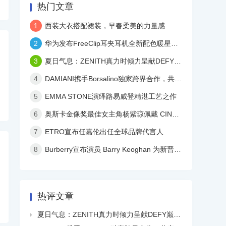
热门文章
1
西装大衣搭配裙装，早春柔美的力量感
2
华为发布FreeClip耳夹耳机全新配色暖星云，再度引领时尚潮流！
3
夏日气息：ZENITH真力时倾力呈献DEFY巅峰系列镂空天际腕表白色陶瓷款
4
DAMIANI携手Borsalino独家跨界合作，共庆品牌百年华诞
5
EMMA STONE演绎路易威登精湛工艺之作
6
奥斯卡金像奖最佳女主角杨紫琼佩戴 CINDY CHAO 艺术珠宝亮相颁奖典礼
7
ETRO宣布任嘉伦出任全球品牌代言人
8
Burberry宣布演员 Barry Keoghan 为新晋品牌大使
热评文章
夏日气息：ZENITH真力时倾力呈献DEFY巅峰系列镂空天际腕表白色陶瓷款
