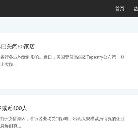
首页
年已关闭50家店
行各业均受到影响。近日，美国奢侈品集团Tapestry公布第一财
大跌...
减近400人
：今年由于疫情原因，各行各业均受到影响，出现大规模裁员情况的企业
称耐克...