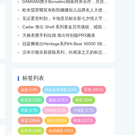
DAMIANI携手Borsalino独家跨界合作，共庆品牌百年华诞

欧米茄荣耀宣布欧阳娜娜加入品牌名人大使大家庭

见证爱意时刻，卡地亚呈献全新七夕情人节短片

Cadar 推出 Shell 系列黄金贝壳项链、戒指、耳环等

天梭表携手利拉德 推出特别版PRX腕表

冠蓝狮推出Heritage系列Hi-Beat 36000 SBGH345线上精品店独家白钢腕表

汉米尔顿全新探险系列，向摇滚之王的标志性热门单曲致敬

标签列表
迪奥
(198)
格拉苏蒂原创
(216)
手表
(3813)
欧米茄
(220)
腕表
(2787)
明星
(358)
穿搭
(170)
沛纳海
(213)
卡地亚
(172)
珠宝
(2064)
时尚
(9059)
时装
(2072)
百年灵
(158)
路易威登
(251)