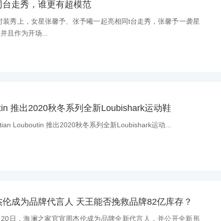
同台走秀，谁更有超模范
时装秀上，女星张馨予、张予曦一起亮相同t台走秀，张馨予一袭星
且作为开场...
uboutin 推出2020秋冬系列全新Loubishark运动鞋
stian Louboutin 推出2020秋冬系列全新Loubishark运动...
伦成为品牌代言人 天王能否挽救品牌82亿库存？
10月20日，海澜之家官宣周杰伦成为品牌全新代言人，并公开全新形