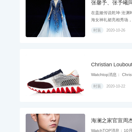
张馨予、张予曦
在盖娅传说乾坤·沧渊
海女神礼裙亮相秀场，并
时装
2020-10-26
Christian Lo
Watchtop消息： Chri
时装
2020-10-22
海澜之家官宣周杰
WatchTOP消息：