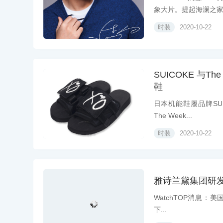
象大片。提起海澜之家，
时装
2020-10-22
SUICOKE 与Th
鞋
日本机能鞋履品牌SUIC
The Week...
时装
2020-10-22
雅诗兰黛集团研
WatchTOP消息：美国美
下...