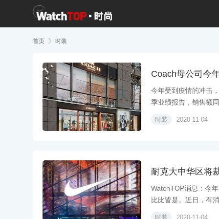
首页

时装
Coach母公司今
今年受到疫情的冲击，各
季业绩报告，销售额同比
时装
2020-11-04
耐克大中华区将裁
WatchTOP消息
比比皆是。近日，有消息
时装
2020-11-04