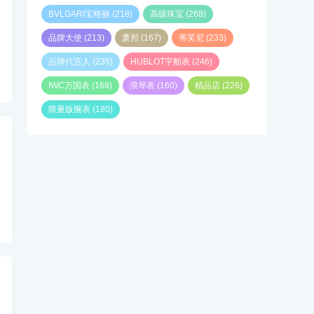
BVLGARI宝格丽
(218)
高级珠宝
(268)
品牌大使
(213)
萧邦
(167)
蒂芙尼
(233)
品牌代言人
(235)
HUBLOT宇舶表
(246)
IWC万国表
(168)
浪琴表
(160)
精品店
(226)
限量版腕表
(180)