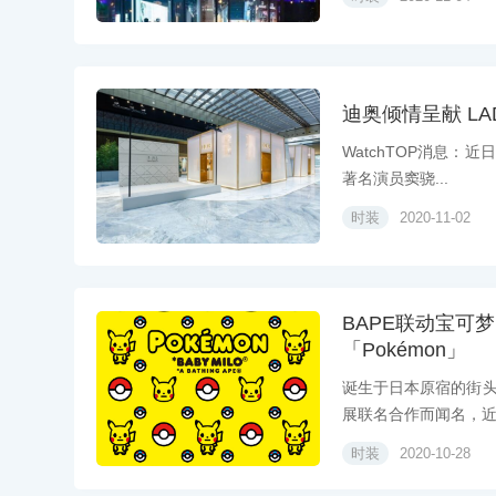
迪奥倾情呈献 LAD
WatchTOP消息：近
著名演员窦骁...
时装
2020-11-02
BAPE联动宝可梦 
「Pokémon」
诞生于日本原宿的街头
展联名合作而闻名，近日
时装
2020-10-28