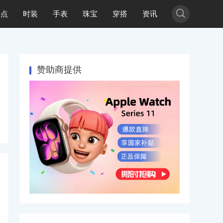

热点
时装
手表
珠宝
穿搭
资讯
赞助商提供