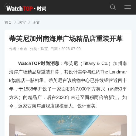


首页

珠宝

正文
蒂芙尼加州南海岸广场精品店重装开幕
作者：申垚
分类：
珠宝
日期：2026-07-09
WatchTOP时尚消息
：蒂芙尼（Tiffany & Co.）加州南
海岸广场精品店重装开幕，其设计美学与纽约The Landmar
k旗舰店一脉相承。蒂芙尼在该购物中心已持续经营近四十
年，于1988年开设了一家面积约7,000平方英尺（约650平
方米）的精品店，后在2020年末迁至面积两倍的新址。如
今，这家西海岸旗舰店规模更大、设计更美。