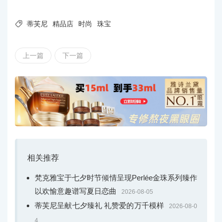

蒂芙尼
精品店
时尚
珠宝
上一篇
下一篇
相关推荐
梵克雅宝于七夕时节倾情呈现Perlée金珠系列臻作
以欢愉意趣谱写夏日恋曲
2026-08-05
蒂芙尼呈献七夕臻礼 礼赞爱的万千模样
2026-08-0
4