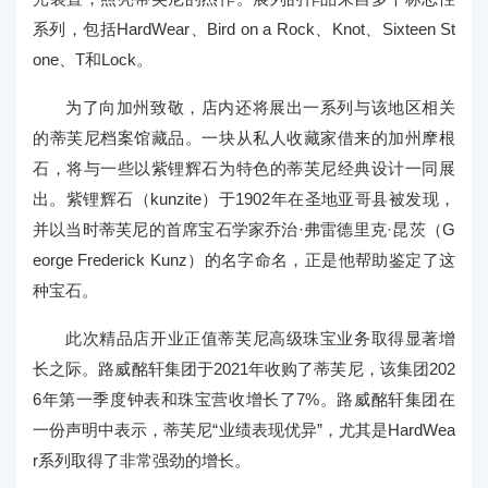
系列，包括HardWear、Bird on a Rock、Knot、Sixteen St
one、T和Lock。
为了向加州致敬，店内还将展出一系列与该地区相关
的蒂芙尼档案馆藏品。一块从私人收藏家借来的加州摩根
石，将与一些以紫锂辉石为特色的蒂芙尼经典设计一同展
出。紫锂辉石（kunzite）于1902年在圣地亚哥县被发现，
并以当时蒂芙尼的首席宝石学家乔治·弗雷德里克·昆茨（G
eorge Frederick Kunz）的名字命名，正是他帮助鉴定了这
种宝石。
此次精品店开业正值蒂芙尼高级珠宝业务取得显著增
长之际。路威酩轩集团于2021年收购了蒂芙尼，该集团202
6年第一季度钟表和珠宝营收增长了7%。路威酩轩集团在
一份声明中
表示，蒂芙尼“业绩表现优异”，尤其是HardWea
r系列取得了非常强劲的增长。