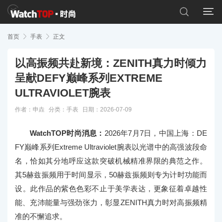


首页

手表

正文
以高振频共赴新境：ZENITH真力时倾力
呈献DEFY巅峰系列EXTREME
ULTRAVIOLET腕表
作者：申垚
分类：
手表
日期：2026-07-09
WatchTOP时尚消息：
2026年7月7日，中国上海：DE
FY巅峰系列Extreme Ultraviolet腕表以光谱中的高强波段命
名，恰如其分地呼应这款突破机械精准界限的典范之作。
其5赫兹振频用于时间显示，50赫兹振频则专为计时功能而
设。此作品的紫色色彩不止于美学表达，更象征着卓越性
能、充沛能量与强劲张力，彰显ZENITH真力时对高振频精
准的不懈追求。