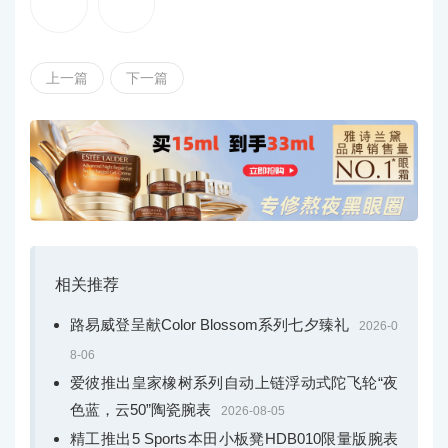
上一篇
下一篇
紫色调蓝宝石元素与同色系小表盘层叠交错，时标指
针涂覆SuperLuminova SLN C1超级夜光物料，具备清晰易
读特性
DEFY巅峰系列Extreme Ultraviolet腕表将紫色调蓝宝
石元素与同色系小表盘巧妙融合，以层叠几何结构营造深
邃的视觉层次，并展现精密复杂的机械特性。通透质感成
相关推荐
为其设计语言不可或缺的一部分，也令错落有致的机芯布
路易威登呈献Color Blossom系列七夕臻礼
2026-0
局一览无余。腕表配备中央时针和分针，小秒盘设于9时位
8-06
置，30分钟计时盘位于3时位置，60秒计时盘则设于6时位
爱彼推出皇家橡树系列自动上链浮动式陀飞轮“夜
置。中央计时指针每秒旋转一周，在确保清晰读时的同
色蓝，云50”陶瓷腕表
2026-08-05
时，精确测量至1/100秒。计时动力储存显示位于12时位
精工推出5 Sports本田小板凳HDB010限量版腕表