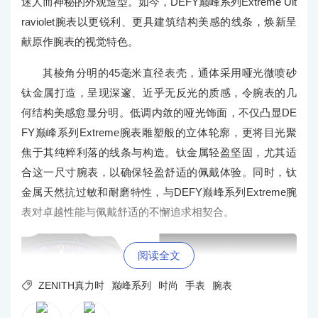
迷人而神秘的外观造型。如今，DEFY巅峰系列Extreme Ult
raviolet腕表以更锐利、更具建筑结构美感的线条，焕新呈
献原作腕表的视觉特色。
其棱角分明的45毫米直径表壳，通体采用哑光微喷砂
钛金属打造，呈现深邃、近乎无反光的质感，令腕表的几
何结构美感愈显分明。低调内敛的哑光饰面，不仅凸显DE
FY巅峰系列Extreme腕表雕塑般的立体轮廓，更将目光聚
焦于其纯粹利落的线条与构造。钛金属轻盈坚固，尤其适
合这一尺寸腕表，以确保轻盈舒适的佩戴体验。同时，钛
金属天然抗过敏和耐磨特性，与DEFY巅峰系列Extreme腕
表对卓越性能与佩戴舒适的不懈追求相契合。
阅读全文

ZENITH真力时
巅峰系列
时尚
手表
腕表