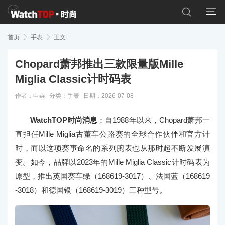


首页

手表

正文
Chopard萧邦推出三款限量版Mille
Miglia Classic计时码表
作者：申垚
分类：
手表
日期：2026-07-08
WatchTOP时尚消息
：自1988年以来，Chopard萧邦一
直担任Mille Miglia古董车公路赛的全球合作伙伴和官方计
时，而以这项赛事命名的系列腕表也从那时起不断发展演
变。如今，品牌以2023年的Mille Miglia Classic计时码表为
原型，推出英国赛车绿（168619-3017）、法国蓝（168619
-3018）和德国银（168619-3019）三种型号。