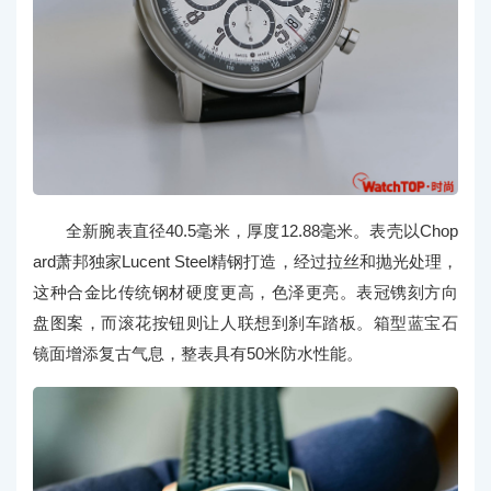
全新腕表直径40.5毫米，厚度12.88毫米。表壳以Chop
ard萧邦独家Lucent Steel精钢打造，经过拉丝和抛光处理，
这种合金比传统钢材硬度更高，色泽更亮。表冠镌刻方向
盘图案，而滚花按钮则让人联想到刹车踏板。箱型蓝宝石
镜面增添复古气息，整表具有50米防水性能。