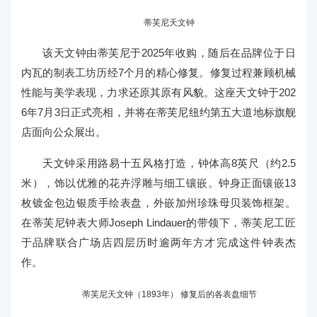
蒂芙尼天文钟
该天文钟由蒂芙尼于2025年收购，随后在品牌位于日
内瓦的制表工坊历经7个月的精心修复。修复过程兼顾机械
性能与美学表现，力求还原其原有风貌。这座天文钟于202
6年7月3日正式亮相，并将在蒂芙尼纽约第五大道地标旗舰
店面向公众展出。
天文钟采用路易十五风格打造，钟体高8英尺（约2.5
米），饰以优雅的花卉浮雕与细工镶嵌。钟身正面镶嵌13
枚镀金包边银质手绘表盘，外嵌加州珍珠母贝装饰框架。
在蒂芙尼钟表大师Joseph Lindauer的带领下，蒂芙尼工匠
于品牌联合广场店四层历时逾两年方才完成这件钟表杰
作。
蒂芙尼天文钟（1893年） 修复后的各表盘细节