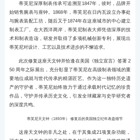
蒂芙尼深厚制表传承可追溯至1847年，彼时，品牌开
始销售腕表与座钟。1868年，蒂芙尼在日内瓦设立办事处
与腕表装配工坊，随后又于1874年在这座城市的中心建立
制表工厂。在大西洋两岸，蒂芙尼制表大师凭借深厚的技
术和制表造诣，研发并取得了多项机械创新专利，展现出
蒂芙尼对设计、工艺以及技术进步的不懈追求。
此次修复这座天文钟并恰逢在美国《独立宣言》签署 2
50 周年之际展出，充分彰显了蒂芙尼在高级制表领域的重
要地位成就与世代传承的精湛匠艺。作为这一独特历史遗
产的守护者，蒂芙尼始终致力于通过承载时代记忆的珍贵
作品，守护并传承历史文化，引发全球藏家与史学研究者
的深度共鸣。
蒂芙尼天文钟（1893年） 修复后的美国独立纪年表盘细节
这座天文钟的非凡之处，在于其集成21项复杂功能，