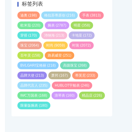
标签列表
迪奥
(198)
格拉苏蒂原创
(216)
手表
(3813)
欧米茄
(220)
腕表
(2787)
明星
(358)
穿搭
(170)
沛纳海
(213)
卡地亚
(172)
珠宝
(2064)
时尚
(9059)
时装
(2072)
百年灵
(158)
路易威登
(251)
BVLGARI宝格丽
(218)
高级珠宝
(268)
品牌大使
(213)
萧邦
(167)
蒂芙尼
(233)
品牌代言人
(235)
HUBLOT宇舶表
(246)
IWC万国表
(168)
浪琴表
(160)
精品店
(226)
限量版腕表
(180)