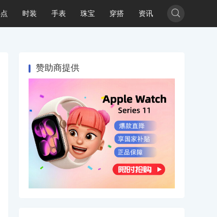

热点
时装
手表
珠宝
穿搭
资讯
赞助商提供