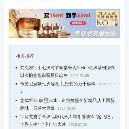
相关推荐
梵克雅宝于七夕时节倾情呈现Perlée金珠系列臻作
以欢愉意趣谱写夏日恋曲
2026-08-05
蒂芙尼呈献七夕臻礼 礼赞爱的万千模样
2026-08-0
Buccellati布契拉提Macri Capri和Macri Positano系列
4
意式经典 映照京城，布契拉提全新精品店于国贸
Macri Capri与Macri Positano系列以意大利两座迷人岛
商城一层盛大启幕
2026-08-04
屿为灵感，延续Macri系列标志性的雕刻工艺，两款戒指均
宝诗龙携手全球品牌代言人周冬雨演绎 “起飞吧，
采用微拱造型。Macri Capri系列以贵金属镶边点缀彩色宝
丰盈人生” 七夕广告大片
2026-07-29
石，令人联想到卡普里岛的海天一色与繁花点点；Macri P