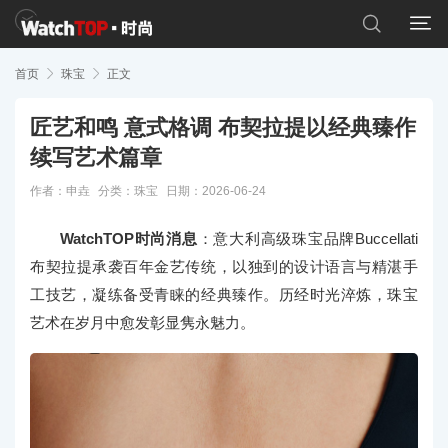


首页

珠宝

正文
匠艺和鸣 意式格调 布契拉提以经典臻作
续写艺术篇章
作者：申垚
分类：
珠宝
日期：2026-06-24
WatchTOP时尚消息
：意大利高级珠宝品牌Buccellati
布契拉提承袭百年金艺传统，以独到的设计语言与精湛手
工技艺，凝练备受青睐的经典臻作。历经时光淬炼，珠宝
艺术在岁月中愈发彰显隽永魅力。