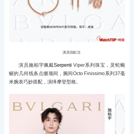
演员倪虹洁
演员施柏宇佩戴
Serpenti
Viper系列珠宝，灵蛇蜿
蜒的几何线条点缀颈间，腕间Octo Finissimo系列37毫
米腕表巧妙搭配，演绎摩登型格。