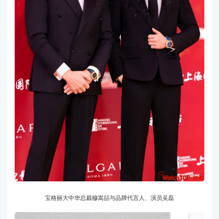
宝格丽大中华总裁穆嵩喆与品牌代言人、演员吴磊