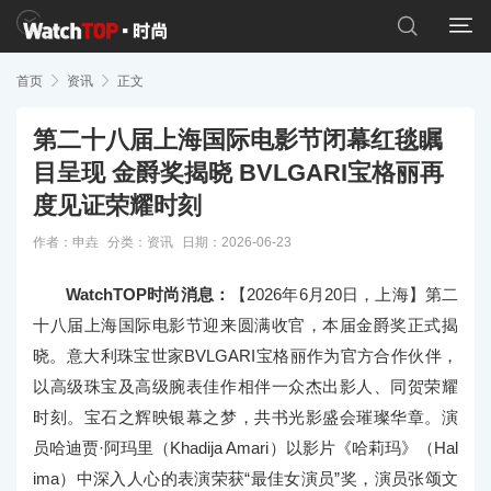


首页

资讯

正文
第二十八届上海国际电影节闭幕红毯瞩
目呈现 金爵奖揭晓 BVLGARI宝格丽再
度见证荣耀时刻
作者：申垚
分类：
资讯
日期：2026-06-23
WatchTOP时尚消息：
【2026年6月20日，上海】第二
十八届上海国际电影节迎来圆满收官，本届金爵奖正式揭
晓。意大利珠宝世家BVLGARI宝格丽作为官方合作伙伴，
以高级珠宝及高级腕表佳作相伴一众杰出影人、同贺荣耀
时刻。宝石之辉映银幕之梦，共书光影盛会璀璨华章。演
员哈迪贾·阿玛里（Khadija Amari）以影片《哈莉玛》（Hal
ima）中深入人心的表演荣获“最佳女演员”奖，演员张颂文