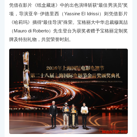
凭借在影片《纸盒藏迷》中的出色演绎斩获“最佳男演员”奖
项，导演亚辛·伊德里西（Yassine El Idrissi）则凭借影片
《哈莉玛》摘得“最佳导演”殊荣。宝格丽大中华总裁穆嵩喆
（Mauro di Roberto）先生登台为获奖者赠予宝格丽定制奖
牌及特别礼物，共贺荣誉时刻。