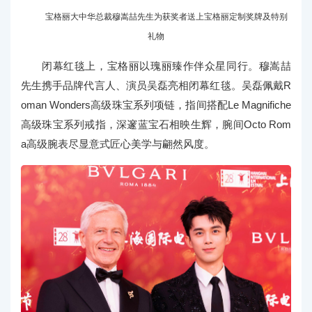
宝格丽大中华总裁穆嵩喆先生为获奖者送上宝格丽定制奖牌及特别
礼物
闭幕红毯上，宝格丽以瑰丽臻作伴众星同行。穆嵩喆
先生携手品牌代言人、演员吴磊亮相闭幕红毯。吴磊佩戴R
oman Wonders高级珠宝系列项链，指间搭配Le Magnifiche
高级珠宝系列戒指，深邃蓝宝石相映生辉，腕间Octo Rom
a高级腕表尽显意式匠心美学与翩然风度。