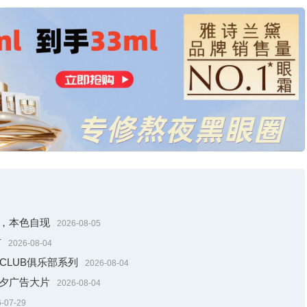
娜娜佩戴路易威登“匠艺心生”高级珠宝系列
ned Hands, Awakened Minds) 高级珠宝系列凯旋（Victoir
及长裤亮相发布活动。
威登向埃菲尔铁塔送上了一曲颂歌。作为对这座巴黎地标性工程壮举的
比的精湛工艺和技术雄心，共耗时超过3923小时。
引，本色自现
2026-08-05
市
2026-08-04
献CLUB俱乐部系列
2026-08-04
七夕广告大片
2026-08-04
-07-29