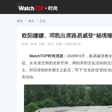
首页

热点

正文
欧阳娜娜、邓凯出席路易威登“秘境
作者：申垚
分类：
热点
日期：2026-06-22
WatchTOP时尚消息：
2026年6月，路易威登
征。从良渚文明的光影空间，再到宋韵文化活动的沉
土、对话传统的长期主义姿态，写下“文化自信”的生动
布活动。