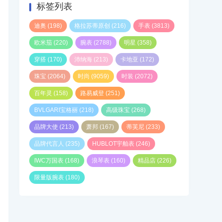
标签列表
迪奥
(198)
格拉苏蒂原创
(216)
手表
(3813)
欧米茄
(220)
腕表
(2788)
明星
(358)
穿搭
(170)
沛纳海
(213)
卡地亚
(172)
珠宝
(2064)
时尚
(9059)
时装
(2072)
百年灵
(158)
路易威登
(251)
BVLGARI宝格丽
(218)
高级珠宝
(268)
品牌大使
(213)
萧邦
(167)
蒂芙尼
(233)
品牌代言人
(235)
HUBLOT宇舶表
(246)
IWC万国表
(168)
浪琴表
(160)
精品店
(226)
限量版腕表
(180)