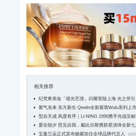
路易威登品牌大使欧阳
路易威登品牌大使欧阳娜娜佩戴路易威登“匠艺心生” (Awake
e）主题项链及手镯，搭配路易威登灰色吊带纽扣上衣
通过“匠艺心生”高级珠宝系列的臻品创作，路易
礼赞，“凯旋”主题作品以颇富新意的方式诠释了无与伦
相关推荐
纪梵希美妆「缎光艺境」闪耀登陆上海 光之所
紫气东来 东方新生 Qeelin全新紫翡Wulu系列上
型自天成 风度有序｜LI-NING 1990携手肖战呈
爱在朝夕 照见自我，戴比尔斯携群星演绎全新
宝曼兰朵正式宣布杨紫担任全球品牌代言人
2026