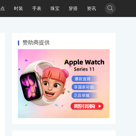

热点
时装
手表
珠宝
穿搭
资讯
赞助商提供