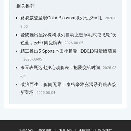
相关推荐
路易威登呈献Color Blossom系列七夕臻礼
2026-0
8-06
爱彼推出皇家橡树系列自动上链浮动式陀飞轮“夜
色蓝，云50”陶瓷腕表
2026-08-05
精工推出5 Sports本田小板凳HDB010限量版腕表
2026-08-05
浪琴表甄选七夕心动腕表：把爱交给时间
2026-08
-04
破浪而生，腕间无界｜泰格豪雅竞潜系列腕表焕
新登场
2026-08-04
关于我们
隐私声明
服务协议
法律声明
联系我们