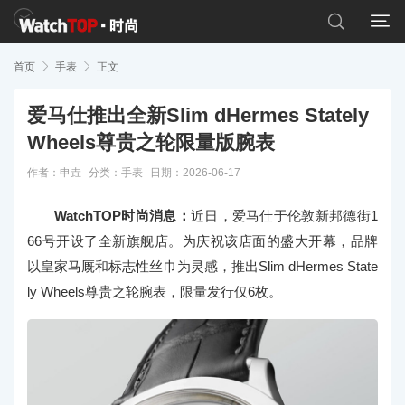


首页

手表

正文
爱马仕推出全新Slim dHermes Stately
Wheels尊贵之轮限量版腕表
作者：申垚
分类：
手表
日期：2026-06-17
WatchTOP时尚消息：
近日，爱马仕于伦敦新邦德街1
66号开设了全新旗舰店。为庆祝该店面的盛大开幕，品牌
以皇家马厩和标志性丝巾为灵感，推出Slim dHermes State
ly Wheels尊贵之轮腕表，限量发行仅6枚。