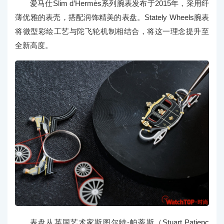
爱马仕Slim d’Hermès系列腕表发布于2015年，采用纤
薄优雅的表壳，搭配润饰精美的表盘。Stately Wheels腕表
将微型彩绘工艺与陀飞轮机制相结合，将这一理念提升至
全新高度。
表盘从英国艺术家斯图尔特-帕蒂斯（Stuart Patienc