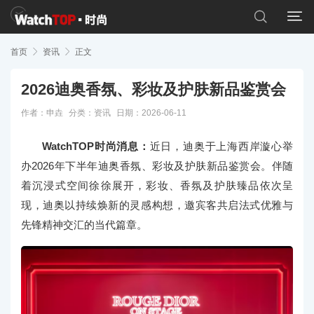


首页

资讯

正文
2026迪奥香氛、彩妆及护肤新品鉴赏会
作者：申垚
分类：
资讯
日期：2026-06-11
WatchTOP时尚消息：
近日，迪奥于上海西岸漩心举
办2026年下半年迪奥香氛、彩妆及护肤新品鉴赏会。伴随
着沉浸式空间徐徐展开，彩妆、香氛及护肤臻品依次呈
现，迪奥以持续焕新的灵感构想，邀宾客共启法式优雅与
先锋精神交汇的当代篇章。