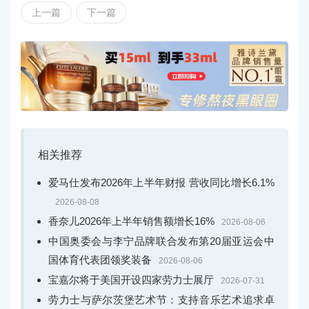
野之粹香精，融汇法国薰衣草香的曼妙、越南乌木香调的
上一篇
下一篇
深邃与弗吉尼亚雪松香气的苍劲，以馥郁天成的香调叙
事，回应天地万象的召唤，野性之姿更显非凡器宇。清
新、神秘、深邃、奢醇、馥郁，数款香调层层铺展，构筑
迪奥旷野嗅觉版图，共同演绎力量与野性优雅的多重维
度。
相关推荐
爱马仕发布2026年上半年财报 营收同比增长6.1%
2026-08-08
香奈儿2026年上半年销售额增长16%
2026-08-06
中国奥委会与李宁品牌联合发布第20届亚运会中
国体育代表团领奖装备
2026-08-06
宝嘉尔将于美国开设四家劳力士展厅
2026-07-31
劳力士与萨尔茨堡艺术节：支持音乐艺术追求卓