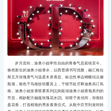
岁月流转，迪奥小姐率性自由的青春气息延续至今。
焕然新生的迪奥小姐香水，以西普调书写优雅，融汇格拉
斯五月玫瑰香气与温柔木质香息。标志性单边蝴蝶结点缀
瓶颈，银色千鸟格纹轻覆其上，于细节处尽释迪奥高订风
格。迪奥小姐发香喷雾系列[1]则延续迪奥小姐香氛系列的
芳息，精妙配方融蕴玫瑰花水[2]。轻喷于发丝间，弥散轻
盈花香，打造精致的秀发着香仪式。从瓶中芬芳到发间轻