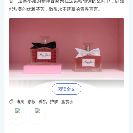
香，迪奥小姐的精神皆凝聚在这柔粉色调的空间中，以馥
郁甜美的优雅芬芳，致敬永不落幕的青春宣言。
阅读全文

迪奥
彩妆
香氛
护肤
鉴赏会
置身于迪奥旷野男士香氛展区，幽蓝辽阔的气息迎面
而来，从破晓时分到暗夜篝火，广袤旷野的变幻时分尽数
重现。迪奥旷野系列再拓疆域，推出由迪奥首席调香师弗
朗西斯·柯尔（Francis Kurkdjian）倾心打造的全新迪奥旷