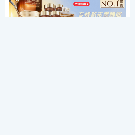
相关推荐
梵克雅宝于七夕时节倾情呈现Perlée金珠系列臻作
以欢愉意趣谱写夏日恋曲
2026-08-05
蒂芙尼呈献七夕臻礼 礼赞爱的万千模样
2026-08-0
4
意式经典 映照京城，布契拉提全新精品店于国贸
商城一层盛大启幕
2026-08-04
宝诗龙携手全球品牌代言人周冬雨演绎 “起飞吧，
丰盈人生” 七夕广告大片
2026-07-29
爱是彼此加冕——CHAUMET呈献七夕短片 特邀
品牌大使文淇出演、周璟豪执导
2026-07-29