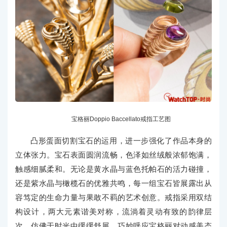
宝格丽Doppio Baccellato戒指工艺图
凸形蛋面切割宝石的运用，进一步强化了作品本身的
立体张力。宝石表面圆润流畅，色泽如丝绒般浓郁饱满，
触感细腻柔和。无论是黄水晶与蓝色托帕石的活力碰撞，
还是紫水晶与橄榄石的优雅共鸣，每一组宝石皆展露出从
容笃定的生命力量与果敢不羁的艺术创意。戒指采用双结
构设计，两大元素谐美对称，流淌着灵动有致的韵律层
次，仿佛于时光中缓缓舒展，巧妙呼应宝格丽对动感美态