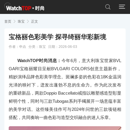


首页

珠宝

正文
宝格丽色彩美学 探寻绮丽华彩新境
作者：申垚
分类：
珠宝
日期：2026-06-03
WatchTOP时尚消息：
今年6月，意大利珠宝世家BVL
GARI宝格丽耀目呈献BVLGARI COLORS创意主题新作，
精妙演绎品牌色彩美学理念。斑斓多姿的色彩在18K金温润
光泽的映衬下，迸发出蓬勃不息的生命力。作为此次发布
的重磅新品，两款Doppio Baccellato戒指以雕塑感造型彰显
鲜明个性，同时与三款Tubogas系列手镯展开一场意蕴丰富
的美学对话。这些臻美佳作可与2024年问世的三款项链相
搭配，共同奏响一曲色彩与造型交织融合的迷人乐章。