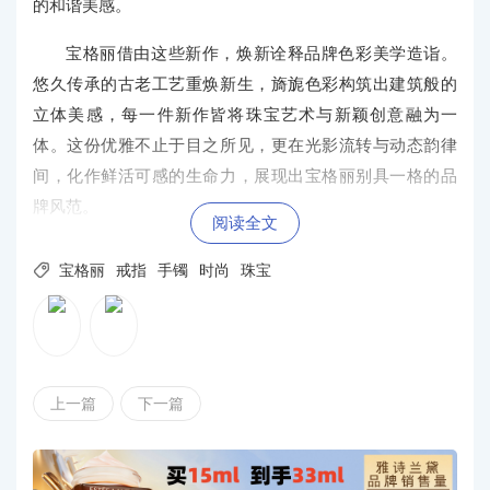
的和谐美感。
宝格丽借由这些新作，焕新诠释品牌色彩美学造诣。
悠久传承的古老工艺重焕新生，旖旎色彩构筑出建筑般的
立体美感，每一件新作皆将珠宝艺术与新颖创意融为一
体。这份优雅不止于目之所见，更在光影流转与动态韵律
间，化作鲜活可感的生命力，展现出宝格丽别具一格的品
牌风范。
阅读全文

宝格丽
戒指
手镯
时尚
珠宝
上一篇
下一篇