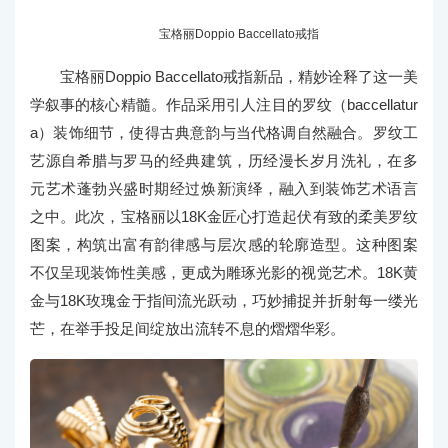
宝格丽Doppio Baccellato戒指
宝格丽Doppio Baccellato戒指新品，精妙诠释了这一美
学叙事的核心精髓。作品采用引人注目的罗纹（baccellatur
a）装饰细节，使得古典意韵与当代格调自然融合。罗纹工
艺源自希腊与罗马的经典建筑，历经漫长岁月洗礼，在多
元艺术蓬勃兴盛时期经过焕新演绎，融入到装饰艺术语言
之中。此次，宝格丽以18K金匠心打造起伏有致的柔美罗纹
图案，构筑出富有韵律感与层次感的轮廓造型。这种图案
不仅呈现装饰性美感，更成为雕琢光影的视觉艺术。18K黄
金与18K玫瑰金于指间流光跃动，巧妙捕捉并折射每一缕光
芒，在举手投足间绽放出流转不息的熠熠华彩。