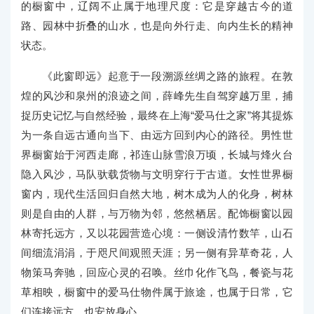
的橱窗中，辽阔不止属于地理尺度：它是穿越古今的道
路、园林中折叠的山水，也是向外行走、向内生长的精神
状态。
《此窗即远》起意于一段溯源丝绸之路的旅程。在敦
煌的风沙和泉州的浪迹之间，薛峰先生自驾穿越万里，捕
捉历史记忆与自然经验，最终在上海“爱马仕之家”将其提炼
为一条自远古通向当下、由远方回到内心的路径。男性世
界橱窗始于河西走廊，祁连山脉雪浪万顷，长城与烽火台
隐入风沙，马队驮载货物与文明穿行于古道。女性世界橱
窗内，现代生活回归自然大地，树木成为人的化身，树林
则是自由的人群，与万物为邻，悠然栖居。配饰橱窗以园
林寄托远方，又以花园营造心境：一侧设清竹数竿，山石
间细流涓涓，于咫尺间观照天涯；另一侧有异草奇花，人
物策马奔驰，回应心灵的召唤。丝巾化作飞鸟，餐瓷与花
草相映，橱窗中的爱马仕物件属于旅途，也属于日常，它
们连接远方，也安放身心。