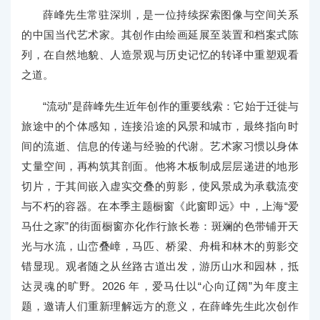
薛峰先生常驻深圳，是一位持续探索图像与空间关系
的中国当代艺术家。其创作由绘画延展至装置和档案式陈
列，在自然地貌、人造景观与历史记忆的转译中重塑观看
之道。
“流动”是薛峰先生近年创作的重要线索：它始于迁徙与
旅途中的个体感知，连接沿途的风景和城市，最终指向时
间的流逝、信息的传递与经验的代谢。艺术家习惯以身体
丈量空间，再构筑其剖面。他将木板制成层层递进的地形
切片，于其间嵌入虚实交叠的剪影，使风景成为承载流变
与不朽的容器。在本季主题橱窗《此窗即远》中，上海“爱
马仕之家”的街面橱窗亦化作行旅长卷：斑斓的色带铺开天
光与水流，山峦叠嶂，马匹、桥梁、舟楫和林木的剪影交
错显现。观者随之从丝路古道出发，游历山水和园林，抵
达灵魂的旷野。2026 年，爱马仕以“心向辽阔”为年度主
题，邀请人们重新理解远方的意义，在薛峰先生此次创作