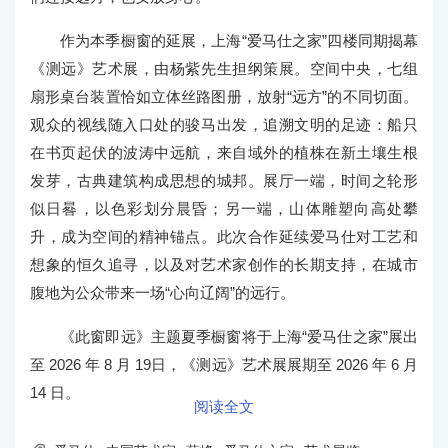
作为本季橱窗的延展，上海“爱马仕之家”四楼同期揭幕
《测远》艺术展，由杨紫先生担纲策展。空间中央，七组
扇形桌台装置恰如立体丝路图册，放射“远方”的不同切面。
观众的视线随入口处的骏马出发，追溯文明的足迹：船只
在书页起伏的波涛中远航，来自域外的植株在新土壤生根
发芽，古典建筑构成思想的城邦。展厅一端，时间之轮形
似日晷，以色彩划分晨昏；另一端，山体雕塑向高处攀
升，成为空间的精神锚点。此次合作延续爱马仕对工艺和
想象的恒久追寻，以及对艺术家创作的长期支持，在城市
腹地为公众带来一场“心向辽阔”的远行。
《此窗即远》主题夏季橱窗将于上
海“爱马仕之家”展出
至 2026 年 8 月 19日，《测远》艺术展展期至 2026 年 6 月
14 日。
阅读全文