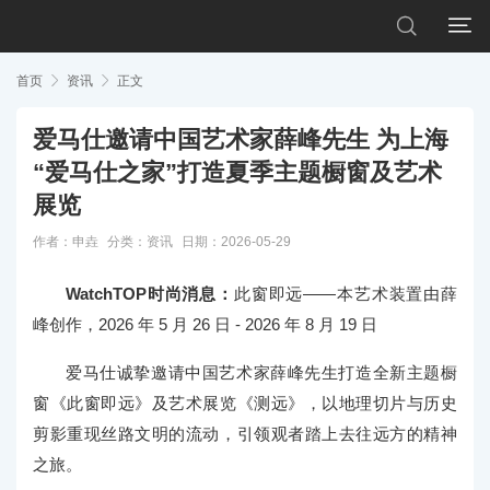


首页

资讯

正文
爱马仕邀请中国艺术家薛峰先生 为上海
“爱马仕之家”打造夏季主题橱窗及艺术
展览
作者：申垚
分类：
资讯
日期：2026-05-29
WatchTOP时尚消息：
此窗即远——本艺术装置由薛
峰创作，2026 年 5 月 26 日 - 2026 年 8 月 19 日
爱马仕诚挚邀请中国艺术家薛峰先生打造全新主题橱
窗《此窗即远》及艺术展览《测远》，以地理切片与历史
剪影重现丝路文明的流动，引领观者踏上去往远方的精神
之旅。