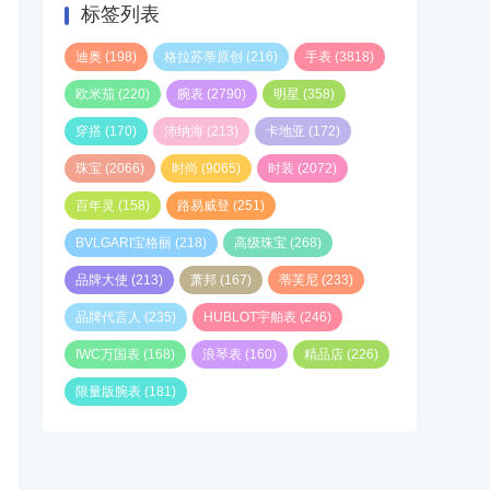
标签列表
迪奥
(198)
格拉苏蒂原创
(216)
手表
(3818)
欧米茄
(220)
腕表
(2790)
明星
(358)
穿搭
(170)
沛纳海
(213)
卡地亚
(172)
珠宝
(2066)
时尚
(9065)
时装
(2072)
百年灵
(158)
路易威登
(251)
BVLGARI宝格丽
(218)
高级珠宝
(268)
品牌大使
(213)
萧邦
(167)
蒂芙尼
(233)
品牌代言人
(235)
HUBLOT宇舶表
(246)
IWC万国表
(168)
浪琴表
(160)
精品店
(226)
限量版腕表
(181)