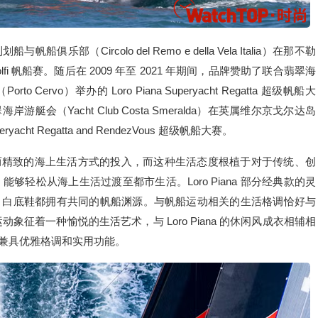
俱乐部（Circolo del Remo e della Vela Italia）在那不勒
Tre Golfi 帆船赛。随后在 2009 年至 2021 年期间，品牌赞助了联合翡翠海
rto Cervo）举办的 Loro Piana Superyacht Regatta 超级帆船大
翡翠海岸游艇会（Yacht Club Costa Smeralda）在英属维尔京戈尔达岛
uperyacht Regatta and RendezVous 超级帆船大赛。
对松弛而精致的海上生活方式的投入，而这种生活态度根植于对于传统、创
轻松从海上生活过渡至都市生活。Loro Piana 部分经典款的灵
te Sole 白底鞋都拥有共同的帆船渊源。与帆船运动相关的生活格调恰好与
动象征着一种愉悦的生活艺术，与 Loro Piana 的休闲风成衣相辅相
，始终兼具优雅格调和实用功能。