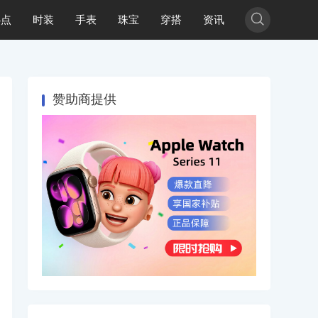

热点
时装
手表
珠宝
穿搭
资讯
赞助商提供