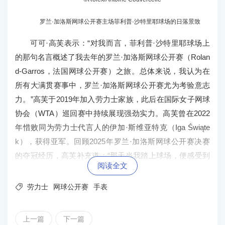
罗兰·加洛斯网球公开赛主场菲利普·沙特里耶球场的日落景致
可可·高芙表示：“对我而言，菲利普·沙特里耶球场上
的那句名言概述了我去年的罗兰·加洛斯网球公开赛（Rolan
d-Garros，法国网球公开赛）之旅。总体来说，我认为在
所有大满贯赛事中，罗兰·加洛斯网球公开赛尤为考验意志
力。”高芙于2019年加入劳力士家族，此后在国际女子网球
协会（WTA）巡回赛中持续展现强劲实力。高芙曾在2022
年惜败同为劳力士代言人的伊加·斯维亚特克（Iga Świąte
k），获得亚军。回顾2025年罗兰·加洛斯网球公开赛决赛
的夺冠经历，高芙补充道：“那天当我踏上球场，便感受到
阅读全文
风裹挟着红土迎面袭来，我意识到这将是一场硬仗。赢得
冠军的那一刻对我有着格外特殊意义，尤其是在遭遇之前

劳力士
网球公开赛
手表
决赛失利的打击之后。我将永远珍视罗兰·加洛斯网球公开
赛赋予我的珍贵体验。”
上一篇
下一篇