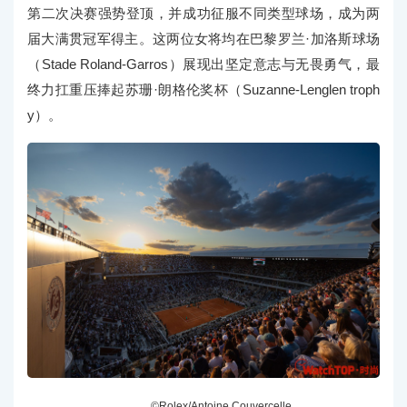
第二次决赛强势登顶，并成功征服不同类型球场，成为两
届大满贯冠军得主。这两位女将均在巴黎罗兰·加洛斯球场
（Stade Roland-Garros）展现出坚定意志与无畏勇气，最
终力扛重压捧起苏珊·朗格伦奖杯（Suzanne-Lenglen troph
y）。
©Rolex/Antoine Couvercelle