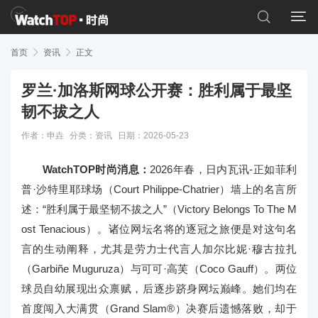


首页

资讯

正文
罗兰·加洛斯网球公开赛：胜利属于最坚
韧不拔之人
作者：申垚
分类：
资讯
日期：2026-05-23
WatchTOP时尚消息：
2026年春，日内瓦讯-正如菲利
普·沙特里耶球场（Court Philippe-Chatrier）墙上的名言所
述：“胜利属于最坚韧不拔之人”（Victory Belongs To The M
ost Tenacious）。诸位网坛名将的逐冠之旅便是对这句名
言的生动阐释，尤其是劳力士代言人加尔比妮·穆古拉扎
（Garbiñe Muguruza）与可可·高芙（Coco Gauff）。两位
球员自幼展现出众禀赋，后逐步跻身网坛巅峰。她们均在
首度闯入大满贯（Grand Slam®）决赛后遗憾落败，却于