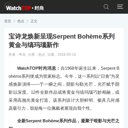


首页

热点

正文
宝诗龙焕新呈现Serpent Bohème系列
黄金与缟玛瑙新作
作者：申垚
分类：
热点
日期：2026-05-10
WatchTOP时尚消息：
自1968年诞生以来，Serpent B
ohème系列便成为世家标志。今年，这一系列以“日食”为灵
感焕新演绎——于一瞬之间，阴影勾勒光芒，光芒赋予阴
影以深度。12件全新作品或将黄金与缟玛瑙巧妙相融，或
采用高抛光黄金打造。该系列设计大胆鲜明、极具几何感
及吸引力，鼓励每一位佩戴者展现自我个性。
全新Serpent Bohème系列作品，凝聚于暗影与光芒之