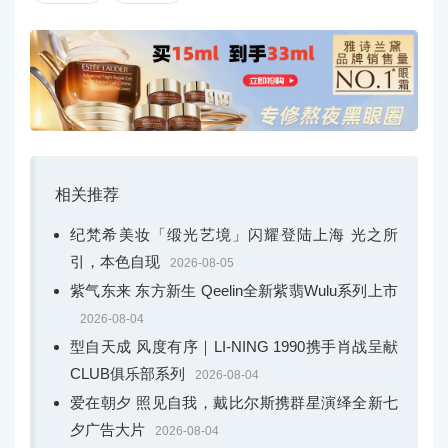
Boucheron 宝诗龙 全新Serpent Bohème系列吊坠项链、耳钉、戒
指（小型款）
世家亦同步呈现三件璀璨臻作——吊坠项链、耳钉与
相关推荐
戒指，以抛光黄金取代传统镶嵌于Serpent Bohème系列作
品中央图案的宝石，尽显黄金的温暖光芒。
纪梵希美妆「缎光艺境」闪耀登陆上海 光之所
引，本色自现
2026-08-05
紫气东来 东方新生 Qeelin全新紫翡Wulu系列上市
2026-08-04
型自天成 风度有序｜LI-NING 1990携手肖战呈献
CLUB俱乐部系列
2026-08-04
爱在朝夕 照见自我，戴比尔斯携群星演绎全新七
夕广告大片
2026-08-04