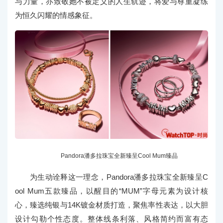
与力量，亦致敬她不被定义的人生轨迹，将爱与尊重凝练
为恒久闪耀的情感象征。
Pandora潘多拉珠宝全新臻呈Cool Mum臻品
为生动诠释这一理念，Pandora潘多拉珠宝全新臻呈C
ool Mum五款臻品，以醒目的“MUM”字母元素为设计核
心，臻选纯银与14K镀金材质打造，聚焦率性表达，以大胆
设计勾勒个性态度。整体线条利落、风格简约而富有态