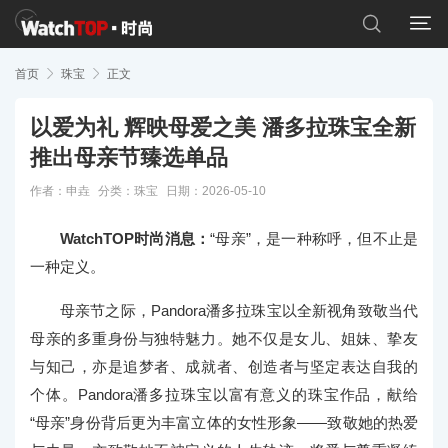


首页

珠宝

正文
以爱为礼 辉映母爱之美 潘多拉珠宝全新
推出母亲节臻选单品
作者：申垚
分类：
珠宝
日期：2026-05-10
WatchTOP时尚消息：
“母亲”，是一种称呼，但不止是
一种定义。
母亲节之际，Pandora潘多拉珠宝以全新视角致敬当代
母亲的多重身份与独特魅力。她不仅是女儿、姐妹、挚友
与知己，亦是追梦者、成就者、创造者与坚定表达自我的
个体。Pandora潘多拉珠宝以富有意义的珠宝作品，献给
“母亲”身份背后更为丰富立体的女性形象——致敬她的热爱