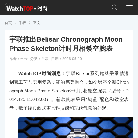


首页

手表

正文
宇联推出Belisar Chronograph Moon
Phase Skeleton计时月相镂空腕表
作者：申垚
分类：
手表
日期：2026-05-10
WatchTOP时尚消息：
宇联Belisar系列始终秉承精湛
制表工艺与实用复杂功能的完美融合，如今增添全新Chron
ograph Moon Phase Skeleton计时月相镂空腕表（型号：D
014.425.11.042.00）。新款腕表采用“钢蓝”配色和镂空表
盘，赋予经典款式更具科技感和现代气息的外观。