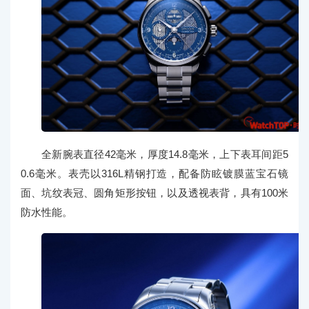
全新腕表直径42毫米，厚度14.8毫米，上下表耳间距5
0.6毫米。表壳以316L精钢打造，配备防眩镀膜蓝宝石镜
面、坑纹表冠、圆角矩形按钮，以及透视表背，具有100米
防水性能。