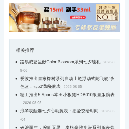
相关推荐
路易威登呈献Color Blossom系列七夕臻礼
2026-0
8-06
爱彼推出皇家橡树系列自动上链浮动式陀飞轮“夜
色蓝，云50”陶瓷腕表
2026-08-05
精工推出5 Sports本田小板凳HDB010限量版腕表
2026-08-05
浪琴表甄选七夕心动腕表：把爱交给时间
2026-08
-04
破浪而生，腕间无界｜泰格豪雅竞潜系列腕表焕