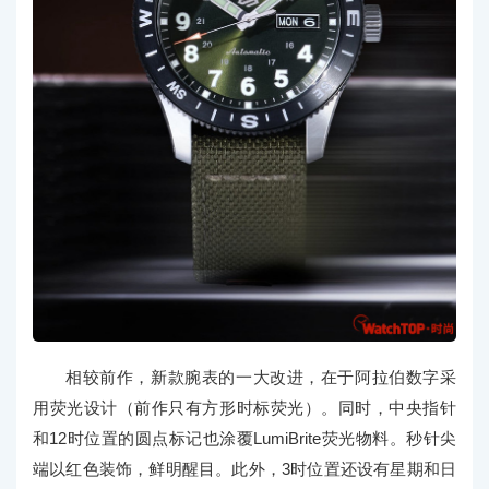
相较前作，新款腕表的一大改进，在于阿拉伯数字采
用荧光设计（前作只有方形时标荧光）。同时，中央指针
和12时位置的圆点标记也涂覆LumiBrite荧光物料。秒针尖
端以红色装饰，鲜明醒目。此外，3时位置还设有星期和日