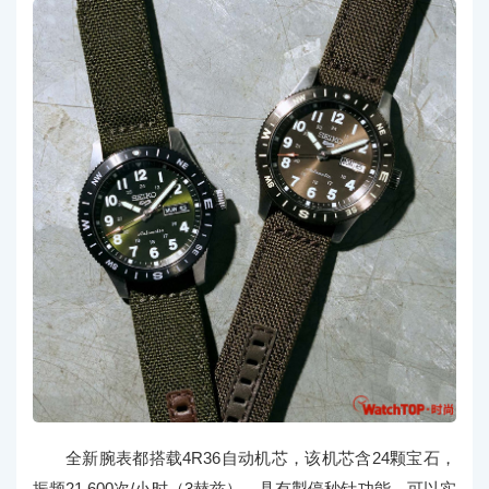
全新腕表都搭载4R36自动机芯，该机芯含24颗宝石，
振频21,600次/小时（3赫兹），具有掣停秒针功能，可以实