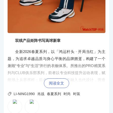
双线产品矩阵书写高球新章
全新2026春夏系列，以「鸿运杆头 · 开局当红」为主
题，为追求卓越品质与身心平衡的品牌拥趸，构建了一个
兼顾“专业”与“生活”并行的衣橱体系。所推出的PRO精英系
列与CLUB俱乐部系列，前者以专业科技提升运动表现，赋
能场上从容挥杆；后者则以经典美学融入当代设计，营造
阅读全文
场下松弛意境。

LI-NING1990
肖战
春夏系列
时尚
时装