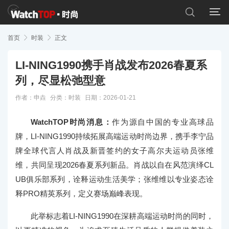


首页

时装

正文
LI-NING1990携手肖战发布2026春夏系
列，尽显松弛型意
作者：申垚
分类：
时装
日期：2026-01-21
WatchTOP时尚消息：
作为源自中国的专业高球品
牌，LI-NING1990持续拓展高端运动时尚边界，携手李宁品
牌全球代言人肖战及新晋签约的女子高尔夫运动员张维
维，共同呈现2026春夏系列新品。肖战以自在风范演绎CL
UB俱乐部系列，诠释运动生活美学；张维维以专业姿态诠
释PRO精英系列，定义赛场巅峰表现。
此举标志着LI-NING1990在深耕高端运动时尚的同时，