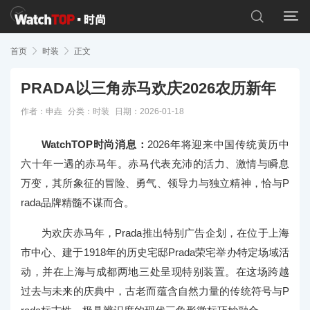


首页

时装

正文
PRADA以三角赤马欢庆2026农历新年
作者：申垚
分类：
时装
日期：2026-01-18
WatchTOP时尚消息：
2026年将迎来中国传统黄历中
六十年一遇的赤马年。赤马代表充沛的活力、激情与瞬息
万变，其所象征的冒险、勇气、领导力与独立精神，恰与P
rada品牌精髓不谋而合。
为欢庆赤马年，Prada推出特别广告企划，在位于上海
市中心、建于1918年的历史宅邸Prada荣宅举办特定场域活
动，并在上海与成都两地三处呈现特别装置。在这场跨越
过去与未来的庆典中，古老而蕴含自然力量的传统符号与P