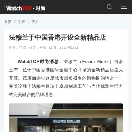


首页

手表

正文
法穆兰于中国香港开设全新精品店
作者：申垚
分类：
手表
日期：2026-01-11
WatchTOP时尚消息：
法穆兰（Franck Muller）自豪
宣布，位于中国香港国际金融中心商场的全新精品店盛大
开幕。该店面选址这座城市最负盛名的购物目的地之一，
完美诠释了法穆兰将瑞士卓越制表工艺与当代优雅生活方
式完美融合的品牌理念。