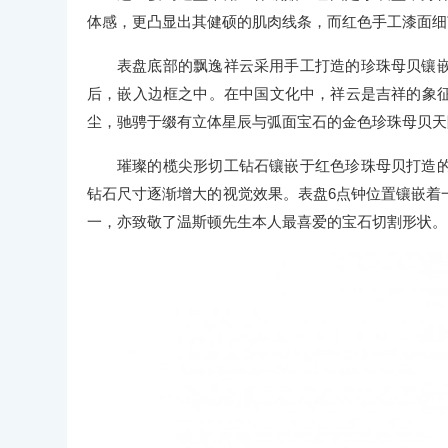
体感，更凸显出其健硕的肌肉线条，而红色手工漆面细
表盘底部的飘逸祥云采用手工打造的珍珠母贝镶
后，嵌入边框之中。在中国文化中，祥云是吉祥的象
尘，驰骋于缀有立体星辰与弧面宝石的金色珍珠母贝
璀璨的榄尖形切工钻石镶嵌于红色珍珠母贝打造
钻石尺寸逐渐增大的视觉效果。表盘6点钟位置镶嵌着
一，亦致敬了温斯顿先生本人最喜爱的宝石切割形状。