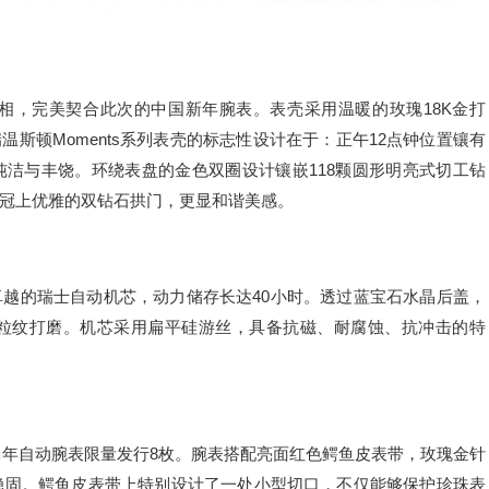
首次亮相，完美契合此次的中国新年腕表。表壳采用温暖的玫瑰18K金打
瑞温斯顿Moments系列表壳的标志性设计在于：正午12点钟位置镶有
洁与丰饶。环绕表盘的金色双圈设计镶嵌118颗圆形明亮式切工钻
冠上优雅的双钻石拱门，更显和谐美感。
越的瑞士自动机芯，动力储存长达40小时。透过蓝宝石水晶后盖，
粒纹打磨。机芯采用扁平硅游丝，具备抗磁、耐腐蚀、抗冲击的特
马年自动腕表限量发行8枚。腕表搭配亮面红色鳄鱼皮表带，玫瑰金针
稳固。鳄鱼皮表带上特别设计了一处小型切口，不仅能够保护珍珠表