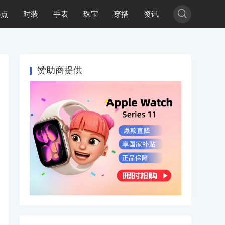

热点
时装
手表
珠宝
穿搭
资讯
赞助商提供