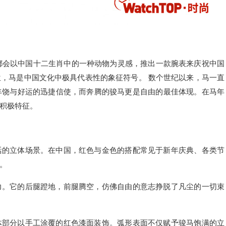
年都会以中国十二生肖中的一种动物为灵感，推出一款腕表来庆祝中国
，马是中国文化中极具代表性的象征符号。 数个世纪以来，马一直
丰饶与好运的迅捷信使，而奔腾的骏马更是自由的最佳体现。在马年
积极特征。
活的立体场景。在中国，红色与金色的搭配常见于新年庆典、各类节
。
力。它的后腿蹬地，前腿腾空，仿佛自由的意志挣脱了凡尘的一切束
体部分以手工涂覆的红色漆面装饰。弧形表面不仅赋予骏马饱满的立