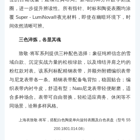
圈，进一步提升辨读性。所有指针、时标和陶瓷表圈均涂
覆 Super - LumiNova®夜光材料，即使在幽暗环境下，时
间依然清晰可辨。
三色淬炼，各显其魂
致敬·将军系列提供三种配色选择：象征纯粹信念的雪
域白款、沉淀实战力量的松枝绿款，以及缔结并肩之约的
粉红款对表。该系列标配精钢表带，并额外附赠编织表带
与尼龙表带各一条。精钢表带配备龟背扣，稳固贴合；编
织表带内衬牛皮，舒适有型；Nato尼龙表带轻便耐磨，适
合多种场合。表带可自由替换，轻松适应商务、休闲等不
同场景，诠释多样风格。
上海表致敬·将军，搭配白色陶瓷单向旋转表圈及白色表盘（型号 S5
200.1801.014.08）