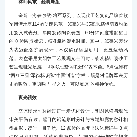
将帅风范，经典新生
全新上海表致敬·将军系列，以现代工艺复刻品牌首款
军用潜水表114的硬朗风范，39毫米与35毫米精钢腕表均采
用旋入式表冠、单向旋转陶瓷表圈，60分钟刻度搭配醒目
的“0”位圆点标记，精准掌控潜水时间。其中，39毫米表款
为表冠配备护肩设计，不仅确保坚固耐用，更显运动风
范。表盘采用太阳纹工艺展现光芒四射，或以精细喷砂工
艺呈现哑光质感，两种纹理皆衬托出军表本色。6点位饰有
“两杠三星”军衔标识和“中国制造”字样，既是对品牌军表历
史的致敬，更隐喻“星星之火，可以燎原”的精神传承。
夜光视效
立体楔形时标经过进一步优化设计，硬朗风格与现代
审美平衡有致；醒目的铅笔形时分针与末端加宽的秒针相
得益彰，读时一目了然。12 点位的品牌书法体标识与 3 点
位的日期视窗，延续经典布局。新增的60分钟数字刻度