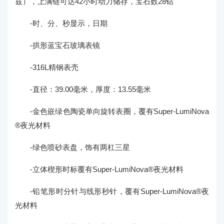
兹），上满链可达42小时动力储存，宝石数28钻
-时、分、秒显示，日期
-拱形蓝宝石玻璃表镜
-316L精钢表壳
-直径：39.00毫米，厚度：13.55毫米
-金色嵌绿色陶瓷单向旋转表圈，覆有Super-LumiNova
®夜光材料
-绿色喷砂表盘，饰有两杠三星
-立体楔形时标覆有Super-LumiNova®夜光材料
-铅笔形时分针与线形秒针，覆有Super-LumiNova®夜
光材料