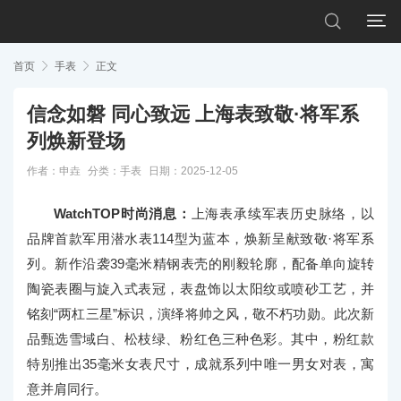


首页

手表

正文
信念如磐 同心致远 上海表致敬·将军系
列焕新登场
作者：申垚
分类：
手表
日期：2025-12-05
WatchTOP时尚消息：
上海表承续军表历史脉络，以
品牌首款军用潜水表114型为蓝本，焕新呈献致敬·将军系
列。新作沿袭39毫米精钢表壳的刚毅轮廓，配备单向旋转
陶瓷表圈与旋入式表冠，表盘饰以太阳纹或喷砂工艺，并
铭刻“两杠三星”标识，演绎将帅之风，敬不朽功勋。此次新
品甄选雪域白、松枝绿、粉红色三种色彩。其中，粉红款
特别推出35毫米女表尺寸，成就系列中唯一男女对表，寓
意并肩同行。