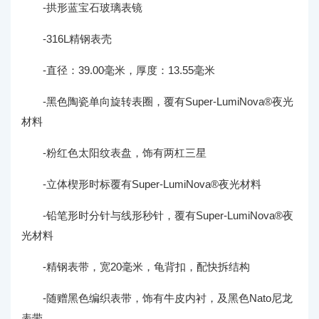
-拱形蓝宝石玻璃表镜
-316L精钢表壳
-直径：39.00毫米，厚度：13.55毫米
-黑色陶瓷单向旋转表圈，覆有Super-LumiNova®夜光
材料
-粉红色太阳纹表盘，饰有两杠三星
-立体楔形时标覆有Super-LumiNova®夜光材料
-铅笔形时分针与线形秒针，覆有Super-LumiNova®夜
光材料
-精钢表带，宽20毫米，龟背扣，配快拆结构
-随赠黑色编织表带，饰有牛皮内衬，及黑色Nato尼龙
表带