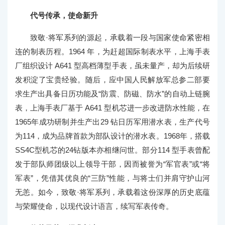
代号传承，使命新升
致敬·将军系列的源起，承载着一段与国家使命紧密相
连的制表历程。1964 年，为赶超国际制表水平，上海手表
厂组织设计 A641 型高档薄型手表，虽未量产，却为后续研
发积淀了宝贵经验。随后，应中国人民解放军总参二部要
求生产出具备日历功能及“防震、防磁、防水”的自动上链腕
表，上海手表厂基于 A641 型机芯进一步改进防水性能，在
1965年成功研制并生产出29 钻日历军用潜水表，生产代号
为114，成为品牌首款为部队设计的潜水表。1968年，搭载
SS4C型机芯的24钻版本亦相继问世。部分114 型手表曾配
发于部队师团级以上领导干部，因而被誉为“军官表”或“将
军表”，凭借其优良的“三防”性能，与将士们并肩守护山河
无恙。如今，致敬·将军系列，承载着这份深厚的历史底蕴
与荣耀使命，以现代设计语言，续写军表传奇。