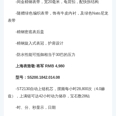
-间金精钢表带，宽20毫米，龟背扣，配快拆结构
-随赠绿色编织表带，饰有牛皮内衬，及绿色Nato尼龙
表带
-精钢密底表后盖
-精钢旋入式表冠，护肩设计
-防水性能可抵御相当于30巴的压力
上海表致敬·将军 RMB 4,980
型号：S5200.1842.014.08
-ST2130自动上链机芯，摆频每小时28,800次（4.0赫
兹），上满链可达42小时动力储存，宝石数28钻
-时、分、秒显示，日期