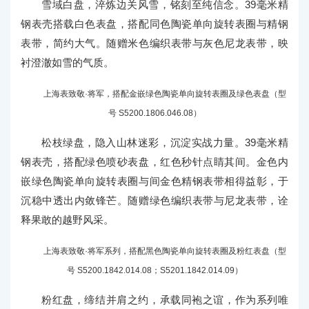
雪域白盘，淬炼边关风雪，铭刻至纯信念。39毫米精
钢表壳搭载白色表盘，搭配同色陶瓷单向旋转表圈与精钢
表带，简约大气。随赠米色编织表带与灰色尼龙表带，映
衬澄澈如雪的气质。
上海表致敬·将军，搭配金嵌绿色陶瓷单向旋转表圈及绿色表盘（型
号 S5200.1806.046.08）
松枝绿盘，隐入山林迷彩，沉淀实战力量。39毫米精
钢表壳，搭配绿色喷砂表盘，红色秒针点睛其间。金色内
嵌绿色陶瓷单向旋转表圈与间金色精钢表带相得益彰，于
沉稳中透出内敛锋芒。随赠绿色编织表带与尼龙表带，诠
释果敢的越野风采。
上海表致敬·将军系列，搭配黑色陶瓷单向旋转表圈及粉红表盘（型
号 S5200.1842.014.08；S5201.1842.014.09）
粉红盘，缔结并肩之约，承载同袍之谊，作为系列唯