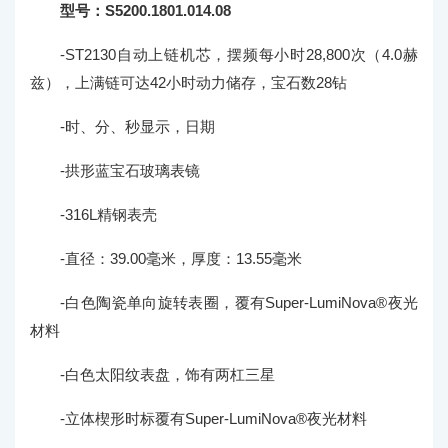
型号：S5200.1801.014.08
-ST2130自动上链机芯，摆频每小时28,800次（4.0赫
兹），上满链可达42小时动力储存，宝石数28钻
-时、分、秒显示，日期
-拱形蓝宝石玻璃表镜
-316L精钢表壳
-直径：39.00毫米，厚度：13.55毫米
-白色陶瓷单向旋转表圈，覆有Super-LumiNova®夜光
材料
-白色太阳纹表盘，饰有两杠三星
-立体楔形时标覆有Super-LumiNova®夜光材料