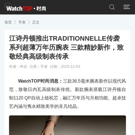


首页

手表

正文
江诗丹顿推出TRADITIONNELLE传袭
系列超薄万年历腕表 三款精妙新作，致
敬经典高级制表传承
作者：申垚
分类：
手表
日期：2025-12-03
WatchTOP时尚消息：
三款36.5毫米腕表新作以现代风
范，致敬日内瓦高级制表传统。新款腕表搭载江诗丹顿自
制1120 QP自动上链机芯，融汇万年历与月相功能。超卓技
艺内涵与隽永精致美学的非凡结晶。