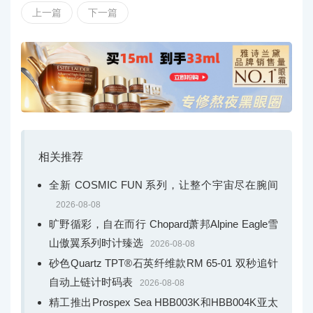
上一篇
下一篇
Traditionnelle传袭系列秉承美学设计服务于实用功能的
理念，将传统制表艺术的经典魅力巧妙演绎为独具一格的
现代优雅风范：阶梯式圆形表壳搭配凹槽底盖，表耳的笔
相关推荐
直线条与纤细表圈相映成趣。表盘设计注重视觉平衡、比
例和谐并确保清晰易读，采用轨道式分钟刻度圈，搭配刻
全新 COSMIC FUN 系列，让整个宇宙尽在腕间
面太妃式指针和镶贴金质棒状时标。
2026-08-08
旷野循彩，自在而行 Chopard萧邦Alpine Eagle雪
对万年历功能的探索一直贯穿于品牌的制表历程中。
山傲翼系列时计臻选
2026-08-08
江诗丹顿最古老的万年历时计作品是一枚1884年问世的天
砂色Quartz TPT®石英纤维款RM 65-01 双秒追针
文台表，现已纳入品牌典藏。万年历装置构造复杂，能自
自动上链计时码表
2026-08-08
行适应格里高利历的不规则周期，精准识别闰年和每月天
精工推出Prospex Sea HBB003K和HBB004K亚太
数的变化，在2100年前无需手动调校。