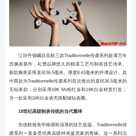
江诗丹顿瞩目呈献三款Traditionnelle传袭系列超薄万年
历腕表新作，礼赞品牌悠久的精湛工艺与制表技艺传承。
新款腕表采用直径36.5毫米、厚度8.43毫米的纤薄设计。其
中两款为Traditionnelle传袭系列首次推出的直径36.5毫米的
无钻表款，分别采用18K 5N粉红金和18K白金材质打造；
另一款采用18K白金表壳搭配镶钻表圈。
18世纪高级制表传统的当代重绎
凭借精致美学格调和深厚的技艺底蕴，Traditionnelle传
袭系列一直备受经典高级钟表鉴赏家的青睐。这一系列沿