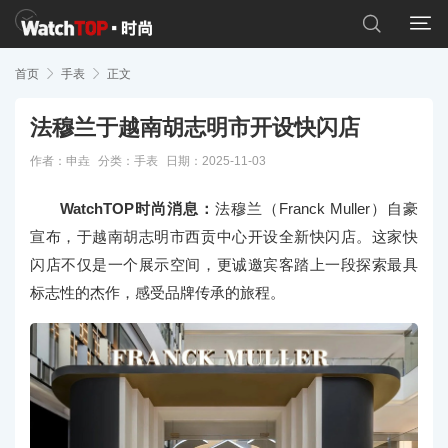


首页

手表

正文
法穆兰于越南胡志明市开设快闪店
作者：申垚
分类：
手表
日期：2025-11-03
WatchTOP时尚消息：
法穆兰（Franck Muller）自豪
宣布，于越南胡志明市西贡中心开设全新快闪店。这家快
闪店不仅是一个展示空间，更诚邀宾客踏上一段探索最具
标志性的杰作，感受品牌传承的旅程。