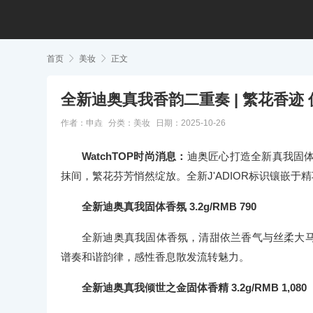
首页

美妆

正文
全新迪奥真我香韵二重奏 | 繁花香迹
作者：申垚
分类：
美妆
日期：2025-10-26
WatchTOP时尚消息：
迪奥匠心打造全新真我固
抹间，繁花芬芳悄然绽放。全新J'ADIOR标识镶嵌
全新迪奥真我固体香氛 3.2g/RMB 790
全新迪奥真我固体香氛，清甜依兰香气与丝柔大
谱奏和谐韵律，感性香息散发流转魅力。
全新迪奥真我倾世之金固体香精 3.2g/RMB 1,080