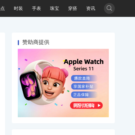

热点
时装
手表
珠宝
穿搭
资讯
赞助商提供