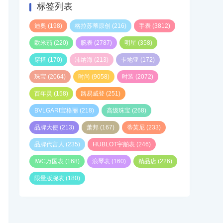
标签列表
迪奥
(198)
格拉苏蒂原创
(216)
手表
(3812)
欧米茄
(220)
腕表
(2787)
明星
(358)
穿搭
(170)
沛纳海
(213)
卡地亚
(172)
珠宝
(2064)
时尚
(9058)
时装
(2072)
百年灵
(158)
路易威登
(251)
BVLGARI宝格丽
(218)
高级珠宝
(268)
品牌大使
(213)
萧邦
(167)
蒂芙尼
(233)
品牌代言人
(235)
HUBLOT宇舶表
(246)
IWC万国表
(168)
浪琴表
(160)
精品店
(226)
限量版腕表
(180)