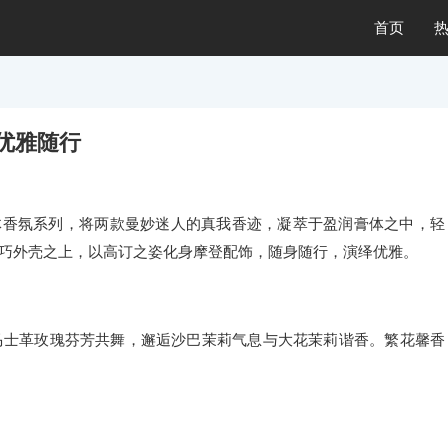
首页
 优雅随行
体香氛系列，将两款曼妙迷人的真我香迹，凝萃于盈润膏体之中，轻
于精巧外壳之上，以高订之姿化身摩登配饰，随身随行，演绎优雅。
马士革玫瑰芬芳共舞，邂逅沙巴茉莉气息与大花茉莉谐香。繁花馨香