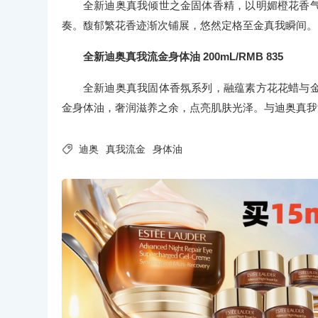
全新迪奥真我倾世之金固体香精，以明媚橙花香
奏。馥郁繁花香迹渐次铺展，悠然定格至金真我瞬间。
全新迪奥真我流金身体油 200mL/RMB 835
全新迪奥真我固体香氛系列，融蕴素方花花蜡与
金身体油，奢润滋养之余，点亮肌肤光泽。与迪奥真我

迪奥
真我流金
身体油