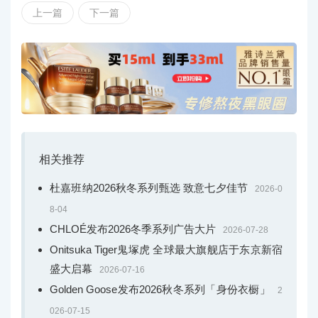
上一篇
下一篇
这一系列在品牌密码的律动中诞生，亦承载着设计师
深切的个人冲动——在对立中寻求平衡——幻想与现实、
黑暗与光亮、繁饰与极简、“好审美”与“坏趣味”、怀旧与未
来，这些看似冲突的元素在碰撞中重组，融入Mugler独有
的叛逆能量，将张力化为和谐，将冲突化作力量。
相关推荐
双元性孕育出新的形态，而“星尘维纳斯”正是在这种张
杜嘉班纳2026秋冬系列甄选 致意七夕佳节
力中生长。它以极致的华丽与最纯粹的元素相互映照——
2026-0
裸肤成为最珍贵的衣料，身体本身是最细腻的织物。第二
8-04
层“肌肤”化为外层的结构：有时被精确地勾勒轮廓，有时轻
CHLOÉ发布2026冬季系列广告大片
2026-07-28
柔掠过身体，以哑光肤色的珠饰点缀闪烁。束衣重新描绘
Onitsuka Tiger鬼塚虎 全球最大旗舰店于东京新宿
沙漏曲线，又被顺滑的针织抹去边界；碎片般的剪裁重组
盛大启幕
2026-07-16
出新的形体语言。好莱坞的光影魅力在此被重塑：羽饰、
Golden Goose发布2026秋冬系列「身份衣橱」
2
流动的柔和缎面制造出感性的戏剧性；而挺拔的中性套装
026-07-15