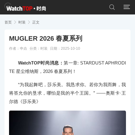


首页

时装

正文
MUGLER 2026 春夏系列
作者：申垚
分类：
时装
日期：2025-10-10
WatchTOP时尚消息：
第一章: STARDUST APHRODI
TE 星尘维纳斯，
2026 春夏系列！
“为我起舞吧，莎乐美。我恳求你。若你为我而舞，我
将答允你的垦求，哪怕是我的半个王国。” ——奥斯卡·王
尔德《莎乐美》