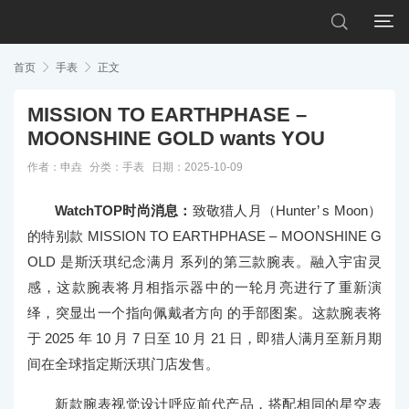


首页

手表

正文
MISSION TO EARTHPHASE –
MOONSHINE GOLD wants YOU
作者：申垚
分类：
手表
日期：2025-10-09
WatchTOP时尚消息：
致敬猎人月（Hunter’ s Moon）
的特别款 MISSION TO EARTHPHASE – MOONSHINE G
OLD 是斯沃琪纪念满月 系列的第三款腕表。融入宇宙灵
感，这款腕表将月相指示器中的一轮月亮进行了重新演
绎，突显出一个指向佩戴者方向 的手部图案。这款腕表将
于 2025 年 10 月 7 日至 10 月 21 日，即猎人满月至新月期
间在全球指定斯沃琪门店发售。
新款腕表视觉设计呼应前代产品，搭配相同的星空表