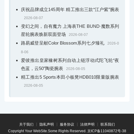
庆祝品牌成立145周年 精工推出三款“江户紫”腕表
2026-08-07
变幻之间，自有魔力 上海表THE BUND·魔数系列
星轮腕表焕新双面登场
2026-08-07
路易威登呈献Color Blossom系列七夕臻礼
2026-0
8-06
爱彼推出皇家橡树系列自动上链浮动式陀飞轮“夜
色蓝，云50”陶瓷腕表
2026-08-05
精工推出5 Sports本田小板凳HDB010限量版腕表
2026-08-05
关于我们
隐私声明
服务协议
法律声明
联系我们
Copyright Your WebSite.Some Rights Reserved.
京ICP备11040872号-38