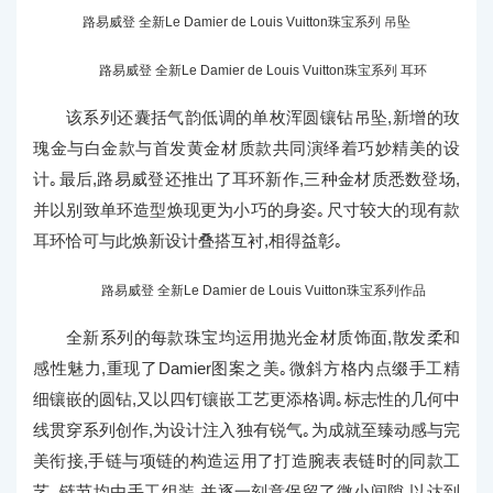
路易威登 全新Le Damier de Louis Vuitton珠宝系列 吊坠
路易威登 全新Le Damier de Louis Vuitton珠宝系列 耳环
该系列还囊括气韵低调的单枚浑圆镶钻吊坠,新增的玫
瑰金与白金款与首发黄金材质款共同演绎着巧妙精美的设
计｡最后,路易威登还推出了耳环新作,三种金材质悉数登场,
并以别致单环造型焕现更为小巧的身姿｡尺寸较大的现有款
耳环恰可与此焕新设计叠搭互衬,相得益彰｡
路易威登 全新Le Damier de Louis Vuitton珠宝系列作品
全新系列的每款珠宝均运用抛光金材质饰面,散发柔和
感性魅力,重现了Damier图案之美｡微斜方格内点缀手工精
细镶嵌的圆钻,又以四钉镶嵌工艺更添格调｡标志性的几何中
线贯穿系列创作,为设计注入独有锐气｡为成就至臻动感与完
美衔接,手链与项链的构造运用了打造腕表表链时的同款工
艺｡链节均由手工组装,并逐一刻意保留了微小间隙,以达到