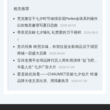
相关推荐
梵克雅宝于七夕时节倾情呈现Perlée金珠系列臻作
以欢愉意趣谱写夏日恋曲
2026-08-05
蒂芙尼呈献七夕臻礼 礼赞爱的万千模样
2026-08-0
4
意式经典 映照京城，布契拉提全新精品店于国贸
商城一层盛大启幕
2026-08-04
宝诗龙携手全球品牌代言人周冬雨演绎 “起飞吧，
丰盈人生” 七夕广告大片
2026-07-29
爱是彼此加冕——CHAUMET呈献七夕短片 特邀
品牌大使文淇出演、周璟豪执导
2026-07-29