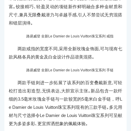
富｡铰接精巧､轻盈灵动的项链新作鲜明融合多种金材质和
尺寸,兼具无限叠戴潜力与卓越手感,引人不禁尝试无穷混搭
和错层演绎｡
路易威登 全新Le Damier de Louis Vuitton珠宝系列 戒指
两款戒指的宽度不同,采用全新玫瑰金饰面,可与现有七
款风格各具的黄金及白金设计作品谐美混搭｡
路易威登 全新Le Damier de Louis Vuitton珠宝系列 手链
两款手链则进一步拓展了该系列的百变叠戴新意,可轻
松打造出彩造型,无惧表达,大胆宣示主张｡新品包含一款纤
细的3.5毫米玫瑰金手链与一款较宽的5毫米白金手链，呼L
e Damier de Louis Vuitton珠宝系列现有的三款手链｡多元用
材与尺寸选择令Le Damier de Louis Vuitton珠宝系列可呈献
更为多姿多彩､更宜挥洒想象的佩戴体验｡