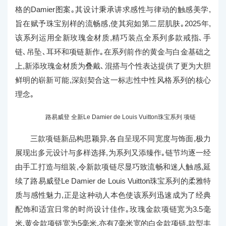
格的Damier图案｡其设计秉承讲求感性与律动的触感美学,
旨在赋予珠宝别样的流畅感,使其宛如第二层肌肤｡2025年,
该系列运用全新玫瑰金材质,精巧装点全系列多款戒指､手
链､吊坠､耳环和项链新作｡在系列前作的黄金与白金基础之
上,新添玫瑰金材质为叠戴､混搭与个性表达提供了更为大胆
鲜明的崭新可能,深刻契合这一标志性中性风格系列的核心
理念｡
路易威登 全新Le Damier de Louis Vuitton珠宝系列 项链
三款项链新品构思颖异,各自呈现不同宽度与饰面,极力
展现出多元设计与多样选择,为系列又添臻作｡链节均逐一经
由手工打造与组装,令新款项链尽显巧致流畅和迷人触感,延
续了路易威登Le Damier de Louis Vuitton珠宝系列的柔雅特
质与感性魅力,正是这种动人本色使该系列迅速成为了经典
配饰和适宜日常的时尚设计佳作｡玫瑰金款项链宽为3.5毫
米,黄金款项链宽为5毫米,亦有7毫米宽的白金款项链,款型丰