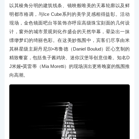
以其棱角分明的建筑线条、镜映般唯美的天幕轮廓以及鲜
明都市格调，与Ice Cube系列的美学灵感相得益彰。活动
现场，金色镜面吧台等装饰亦呼应高级珠宝刻面的几何设
计，窗外的城市景观则化作盛会的天然华幕，晕染出一抹
缥缈梦幻的绮丽色彩。在这美妙氛围中，宾客们尽享由米
其林星级主厨丹尼尔•布鲁德（Daniel Boulud）匠心烹制的
精致餐宴，包括鱼子酱鸡块、迷你汉堡等创意佳肴。知名D
J米娅•莫雷蒂（Mia Moretti）的现场演出更将晚宴的氛围推
向高潮。