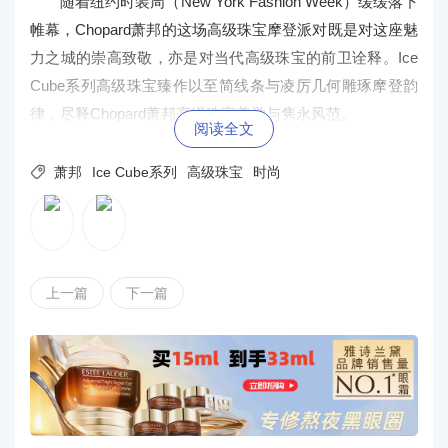
随着纽约时装周（New York Fashion Week）缓缓落下
帷幕，Chopard萧邦的这场高级珠宝摩登派对既是对这座魅
力之城的崇高致敬，亦是对当代高级珠宝的前卫诠释。Ice
Cube系列高级珠宝臻作以至
简线条与凌厉几何雕琢摩登韵
律，尽释Chopard萧邦高级珠宝美学与隽永风范。
阅读全文

萧邦
Ice Cube系列
高级珠宝
时尚
上一篇
下一篇