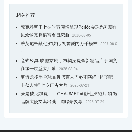
相关推荐
梵克雅宝于七夕时节倾情呈现Perlée金珠系列臻作
以欢愉意趣谱写夏日恋曲
2026-08-05
蒂芙尼呈献七夕臻礼 礼赞爱的万千模样
2026-08-0
4
意式经典 映照京城，布契拉提全新精品店于国贸
商城一层盛大启幕
2026-08-04
宝诗龙携手全球品牌代言人周冬雨演绎 “起飞吧，
丰盈人生” 七夕广告大片
2026-07-29
爱是彼此加冕——CHAUMET呈献七夕短片 特邀
品牌大使文淇出演、周璟豪执导
2026-07-29