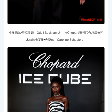
小奥德尔•贝克汉姆（Odell Beckham Jr.）与Chopard萧邦联合总裁兼艺
术总监卡罗琳•舍费尔（Caroline Scheufele）