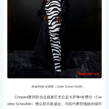
朱迪•特纳-史密斯（Jodie Turner-Smith）
Chopard萧邦联合总裁兼艺术总监卡罗琳•舍费尔（Car
oline Scheufele）携众星共襄盛会，与纽约摩登瑰丽的城市