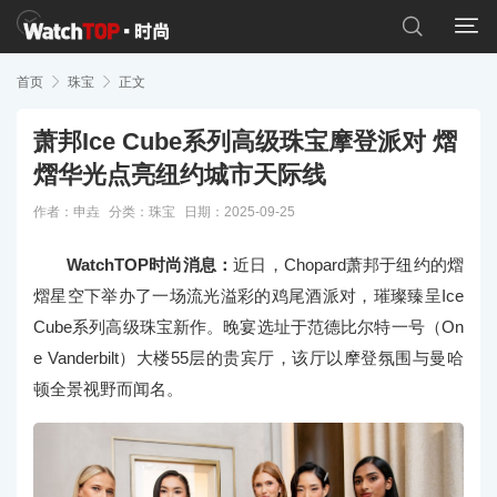


首页

珠宝

正文
萧邦Ice Cube系列高级珠宝摩登派对 熠
熠华光点亮纽约城市天际线
作者：申垚
分类：
珠宝
日期：2025-09-25
WatchTOP时尚消息：
近日，Chopard萧邦于纽约的熠
熠星空下举办了一场流光溢彩的鸡尾酒派对，璀璨臻呈Ice
Cube系列高级珠宝新作。晚宴选址于范德比尔特一号（On
e Vanderbilt）大楼55层的贵宾厅，该厅以摩登氛围与曼哈
顿全景视野而闻名。