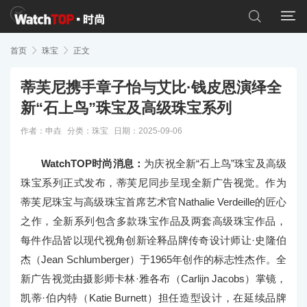


首页

珠宝

正文
蒂芙尼携手章子怡与艾比·钱皮恩演绎全
新“石上鸟”珠宝及高级珠宝系列
作者：申垚
分类：
珠宝
日期：2025-09-06
WatchTOP时尚消息：
为庆祝全新“石上鸟”珠宝及高级
珠宝系列正式发布，蒂芙尼同步呈现全新广告视觉。作为
蒂芙尼珠宝与高级珠宝首席艺术官Nathalie Verdeille的匠心
之作，全新系列包含多款珠宝作品及两套高级珠宝作品，
每件作品皆以现代视角创新诠释品牌传奇设计师让·史隆伯
杰（Jean Schlumberger）于1965年创作的标志性杰作。全
新广告视觉由摄影师卡林·雅各布（Carlijn Jacobs）掌镜，
凯蒂·伯内特（Katie Burnett）担任造型设计，在延续品牌