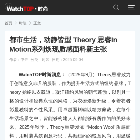


首页

时装

正文
都市生活，动静皆型 Theory 思睿In
Motion系列焕现质感面料新主张
作者：申垚
分类：
时装
日期：2025-09-04
WatchTOP时尚消息：
（2025年9月）Theory思睿致力
于创造意义非凡的服装，作为提升生活方式的纽约品牌，T
heory 始终以衣载道，凝汇纽约风尚的朝气蓬勃，以别具一
格的设计和经典永恒的风格，为衣橱焕新升级，令着衣者
彰显独特的个性风采。用卓越面料辅以精致剪裁，在每个
生活场景之中，皆能够构建人人都能够有所作为的美好未
来。2025年秋季，Theory重磅发布 “Motion Wool”质感面
料，用时装共筑创意巧思，共振纽约的锐意风尚，用温暖