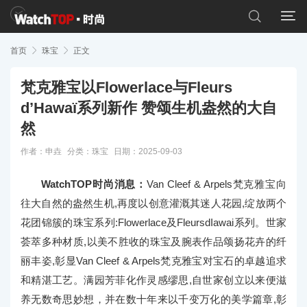


首页

珠宝

正文
梵克雅宝以Flowerlace与Fleurs
d’Hawaï系列新作 赞颂生机盎然的大自
然
作者：申垚
分类：
珠宝
日期：2025-09-03
WatchTOP时尚消息：
Van Cleef & Arpels梵克雅宝向
往大自然的盎然生机,再度以创意灌溉其迷人花园,绽放两个
花团锦簇的珠宝系列:Flowerlace及FleursdIawai系列。世家
荟萃多种材质,以美不胜收的珠宝及腕表作品颂扬花卉的纤
丽丰姿,彰显Van Cleef & Arpels梵克雅宝对宝石的卓越追求
和精湛工艺。满园芳菲化作灵感缪思,自世家创立以来便滋
养无数奇思妙想，并在数十年来以千变万化的美学篇章,彰