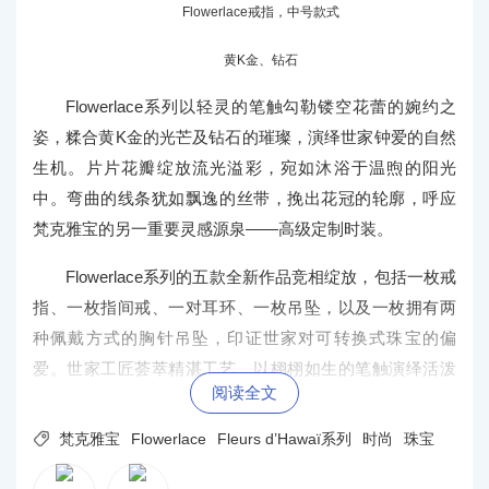
Flowerlace戒指，中号款式
黄K金、钻石
Flowerlace系列以轻灵的笔触勾勒镂空花蕾的婉约之
姿，糅合黄K金的光芒及钻石的璀璨，演绎世家钟爱的自然
生机。片片花瓣绽放流光溢彩，宛如沐浴于温煦的阳光
中。弯曲的线条犹如飘逸的丝带，挽出花冠的轮廓，呼应
梵克雅宝的另一重要灵感源泉——高级定制时装。
Flowerlace系列的五款全新作品竞相绽放，包括一枚戒
指、一枚指间戒、一对耳环、一枚吊坠，以及一枚拥有两
种佩戴方式的胸针吊坠，印证世家对可转换式珠宝的偏
爱。世家工匠荟萃精湛工艺，以栩栩如生的笔触演绎活泼
阅读全文
可人的设计。花卉图案首先制成蜡雕模型，利用古老的“脱
蜡铸造”工艺在铸造过程中浇灌金属溶液，填补模具烧制时

梵克雅宝
Flowerlace
Fleurs d’Hawaï系列
时尚
珠宝
蜜蜡溶解遗留的空间，冷却后即形成金质花卉图案，再由