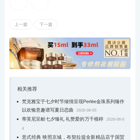
珠宝工匠以手工润饰，镶嵌宝石并打磨抛光。
上一篇
下一篇
相关推荐
左：组装钻石花蕊
梵克雅宝于七夕时节倾情呈现Perlée金珠系列臻作
以欢愉意趣谱写夏日恋曲
2026-08-05
右：Flowerlace Between the Finger指间戒，小号款式
蒂芙尼呈献七夕臻礼 礼赞爱的万千模样
2026-08-0
花瓣呈柔和的弧形，为整体构图增添立体层次，花蕊
4
则饰以大小不一的美钻与金珠，营造微妙的不对称美感，
意式经典 映照京城，布契拉提全新精品店于国贸