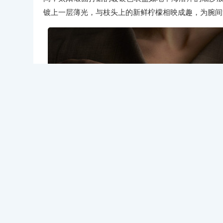
镀上一层薄光，与枝头上的新鲜柠檬相映成趣，为腕间