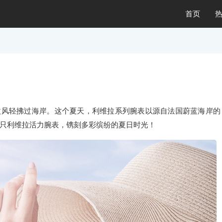
首页
微风轻拂过海岸。这个夏天，利维拉系列腕表以源自法国蔚蓝海岸的
只利维拉活力腕表，镌刻多彩缤纷的夏日时光！