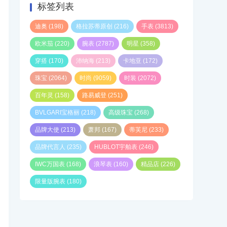
标签列表
迪奥
(198)
格拉苏蒂原创
(216)
手表
(3813)
欧米茄
(220)
腕表
(2787)
明星
(358)
穿搭
(170)
沛纳海
(213)
卡地亚
(172)
珠宝
(2064)
时尚
(9059)
时装
(2072)
百年灵
(158)
路易威登
(251)
BVLGARI宝格丽
(218)
高级珠宝
(268)
品牌大使
(213)
萧邦
(167)
蒂芙尼
(233)
品牌代言人
(235)
HUBLOT宇舶表
(246)
IWC万国表
(168)
浪琴表
(160)
精品店
(226)
限量版腕表
(180)