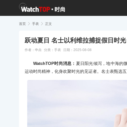
首页

手表

正文
跃动夏日 名士以利维拉捕捉假日时光
作者：申垚
分类：
手表
日期：2025-08-08
WatchTOP时尚消息：
夏日阳光倾泻，地中海的
运动时尚精神，化身欢聚时光的见证者。名士表甄选五