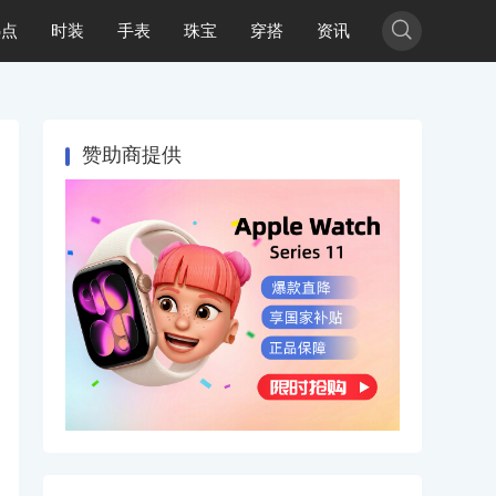

热点
时装
手表
珠宝
穿搭
资讯
赞助商提供