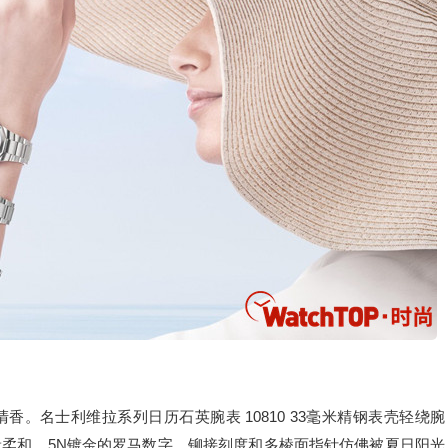
。名士利维拉系列日历石英腕表 10810 33毫米精钢表壳轻绕腕
柔和。5N镀金的罗马数字、铆接刻度和多棱面指针仿佛被夏日阳光