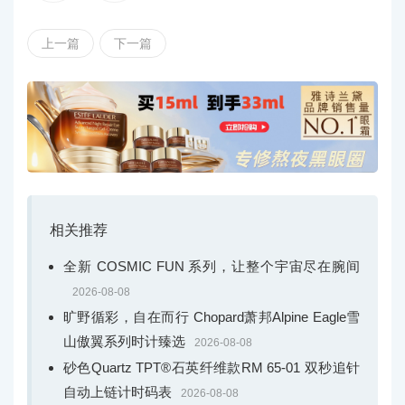
有六颗美钻镶嵌的"文昌六星"布局，在黑色牛皮表带的映衬
下更显神秘深邃。随着一小时旋转一圈的卡罗素表盘徐徐
上一篇
下一篇
旋转，文昌六星在腕间循迹流转，以星为引，福泽相随，
照亮创历者的永恒征途。
相关推荐
全新 COSMIC FUN 系列，让整个宇宙尽在腕间
2026-08-08
旷野循彩，自在而行 Chopard萧邦Alpine Eagle雪
山傲翼系列时计臻选
2026-08-08
上海表致敬·创历者卡罗素文昌星款以砂金石打造，饰有六颗钻石镶
砂色Quartz TPT®石英纤维款RM 65-01 双秒追针
自动上链计时码表
嵌
2026-08-08