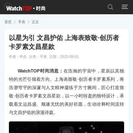


首页

手表

正文
以星为引 文昌护佑 上海表致敬·创历者
卡罗素文昌星款
作者：申垚
分类：
手表
日期：2025-08-01
WatchTOP时尚消息：
在浩瀚的宇宙中，星辰以其独
特的光芒引领着方向。上海表致敬·创历者卡罗素系列，将
浩渺穹宇的深邃与人文精神凝练于方寸腕间，匠心打造致
敬·创历者卡罗素文昌星款，以一小时转盘的独特设计，承
载着文运昌盛、顺遂无忧的美好祈愿，生动诠释时间流转
与文昌护佑的浪漫诗篇。