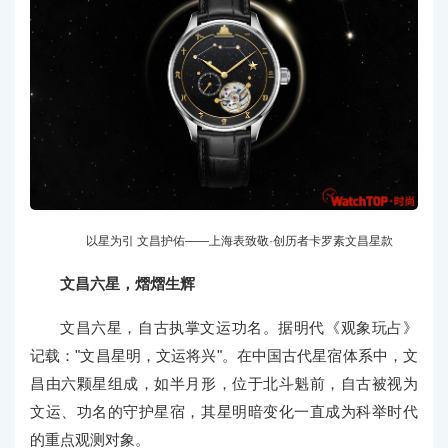
以星为引 文昌护佑——上海表致敬·创历者卡罗素文昌星款
文昌六星，熠熠生辉
文昌六星，自古执掌文运功名。据明代《观象玩占》
记载："文昌星明，文运将兴"。在中国古代星宿体系中，文
昌由六颗星组成，如半月形，位于北斗魁前，自古被视为
文运、功名的守护星宿，其星明暗变化一直成为科举时代
的重点观测对象。