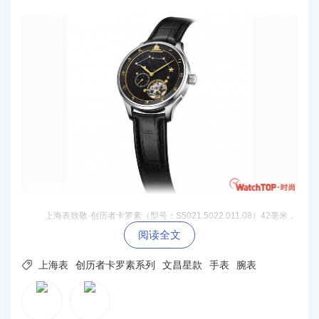
上海表致敬·创历者卡罗素（型号：S5021.5022.011.08）42毫米，
阅读全文
精钢表壳搭配黑色牛皮表带

上海表
创历者卡罗素系列
文昌星款
手表
腕表
上海表致敬·创历者卡罗素文昌星款，承袭传统星象文
化之精髓，将文昌六星的祥瑞寓意融入精湛制表工艺之
中。42毫米316L精钢表壳内，砂金石表盘璀璨如星空，饰