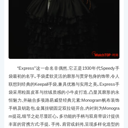
“Express”这一命名非偶然,它正是1930年代Speedy手
袋最初的名字｡手袋柔软灵活的廓形与贯穿包身的饰带,令人
联想到经典的Keepall手袋,兼具优雅与实用之美｡Express手
袋采用粒面皮革与丝绒质感的小牛皮打造,凸显其廓形的永
恒魅力,并融合多项路易威登经典元素:Monogram帆布装饰
手柄及钥匙包,金属挂锁固定双拉链开合,内衬则为Monogra
m提花,细节之处尽显匠心｡多功能的手柄与双肩带设计提供
丰富的背携方式:手提､手挎､肩背或斜挎,呈现多样化造型的