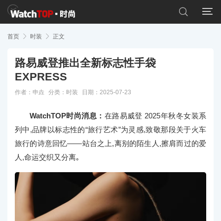


首页

时装

正文
路易威登推出全新标志性手袋
EXPRESS
作者：申垚
分类：
时装
日期：2025-07-23
WatchTOP时尚消息：
在路易威登 2025年秋冬女装系
列中,品牌以标志性的“旅行艺术”为灵感,致敬那段关于火车
旅行的诗意回忆——站台之上,离别的陌生人,擦肩而过的爱
人,命运交织又分离｡